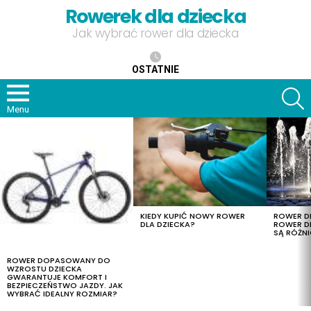
Rowerek dla dziecka
Jak wybrać rower dla dziecka
OSTATNIE
S
Menu
OSTATNIE
TREŚCI
KIEDY KUPIĆ NOWY ROWER
ROWER DL
DLA DZIECKA?
ROWER DL
SĄ RÓŻNI
ROWER DOPASOWANY DO
WZROSTU DZIECKA
GWARANTUJE KOMFORT I
BEZPIECZEŃSTWO JAZDY. JAK
WYBRAĆ IDEALNY ROZMIAR?