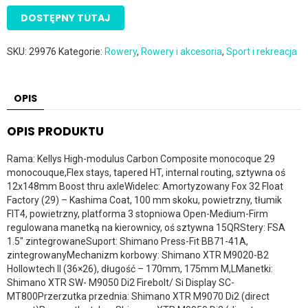
DOSTĘPNY TUTAJ
SKU:
29976
Kategorie:
Rowery
,
Rowery i akcesoria
,
Sport i rekreacja
OPIS
OPIS PRODUKTU
Rama: Kellys High-modulus Carbon Composite monocoque 29
monocouque,Flex stays, tapered HT, internal routing, sztywna oś
12x148mm Boost thru axleWidelec: Amortyzowany Fox 32 Float
Factory (29) – Kashima Coat, 100 mm skoku, powietrzny, tłumik
FIT4, powietrzny, platforma 3 stopniowa Open-Medium-Firm
regulowana manetką na kierownicy, oś sztywna 15QRStery: FSA
1.5″ zintegrowaneSuport: Shimano Press-Fit BB71-41A,
zintegrowanyMechanizm korbowy: Shimano XTR M9020-B2
Hollowtech II (36×26), długość – 170mm, 175mm M,LManetki:
Shimano XTR SW- M9050 Di2 Firebolt/ Si Display SC-
MT800Przerzutka przednia: Shimano XTR M9070 Di2 (direct