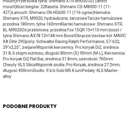
mount)Przerzutka tylna: Shimano XTR M9050 Di2 (direct
mount)Ilość biegów: 22Kaseta: Shimano CS-M8000-11 (11-
42T)Łańcuch: Shimano CN-HG600-11 (116 ogniw)Hamulce:
Shimano XTR, M9020, hydrauliczne, tarczoweTarcze hamulcowe:
przednia 180mm, tylna 160mmKlamki hamulcowe: Shimano XTR,
BL-M9020Oś przelotowa: przednia Fox 15QR 15×110 mm boost /
tylna Shimano AX78 12×148 mm BoostObręcze/zestaw kół: MAVIC
XA Elite 29Opony: Schwalbe Racing Ralph Performance, 57-622,
29″x2,25″, zwijaneWspornik kierownicy: Pro koryak Di2, średnica
31.8, 6 stopni wzniosu, długość 80mm (S) 90mm (M-L), Kierownica:
Pro koryak Di2 Flat Bar, średnica 31.8mm, szerokość 760mm
Chwyty: KLS SilicaWspornik siodła: Pro Koryak, średnica 27.2mm,
długość 400mmSiodło: fi’zi:k Gobi M5 K:iumPedały: KLS Master-
alloy
PODOBNE PRODUKTY