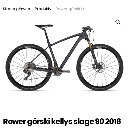
Jesteś tutaj:
Strona główna
Produkty
Rower górski kellys slage 90 2018
Rower górski kellys slage 90 2018