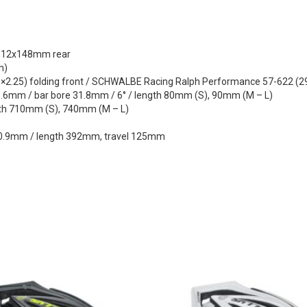
L 12x148mm rear
m)
.25) folding front / SCHWALBE Racing Ralph Performance 57-622 (29×
.6mm / bar bore 31.8mm / 6° / length 80mm (S), 90mm (M – L)
dth 710mm (S), 740mm (M – L)
 30.9mm / length 392mm, travel 125mm