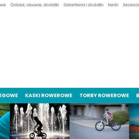
owe
Odzież, obuwie, dodatki
Galanteria i dodatki
Nerki
Akceso
IEGOWE
KASKI ROWEROWE
TORBY ROWEROWE