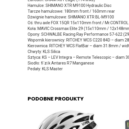
Hamulce: SHIMANO XTR M9100 Hydraulic Disc
Tarcze hamulcowe: 180mm front / 160mm rear
Dżwignie hamulcowe: SHIMANO XTR BL-M9100
Oś: thru axle FOX 15QR 15x110mm front / Mr.CONTRO
Koła: MAVIC Crossmax Elite 29 (15x110mm / 12x148m
Opony: SCHWALBE Racing Ray Performance 57-622 (29×2
Wspornik kierownicy: RITCHEY WCS C220 84D – diam 28
Kierownica: RITCHEY WCS FlatBar – diam 31.8mm / wi
Chwyty: KLS Silica
Sztyca: KS – LEV Integra – Remote Telescopic – diam
Siodło: fi´zi:k Antares R7 Manganese
Pedały: KLS Master
PODOBNE PRODUKTY