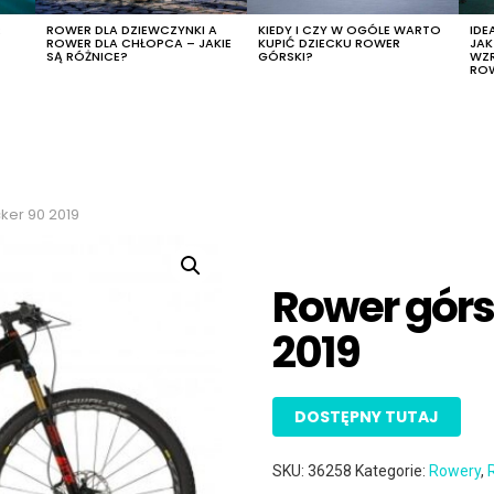
R
ROWER DLA DZIEWCZYNKI A
KIEDY I CZY W OGÓLE WARTO
IDE
ROWER DLA CHŁOPCA – JAKIE
KUPIĆ DZIECKU ROWER
JA
SĄ RÓŻNICE?
GÓRSKI?
WZ
RO
ker 90 2019
Rower górs
2019
DOSTĘPNY TUTAJ
SKU:
36258
Kategorie:
Rowery
,