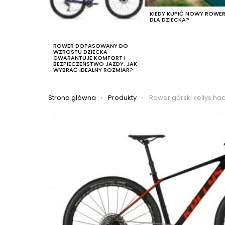
KIEDY KUPIĆ NOWY ROWE
DLA DZIECKA?
ROWER DOPASOWANY DO
WZROSTU DZIECKA
GWARANTUJE KOMFORT I
BEZPIECZEŃSTWO JAZDY. JAK
WYBRAĆ IDEALNY ROZMIAR?
Jesteś tutaj:
Strona główna
Produkty
Rower górski kellys hac