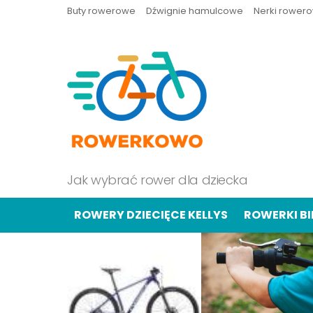
Buty rowerowe
Dźwignie hamulcowe
Nerki rower
Jak wybrać rower dla dziecka
ROWERY DZIECIĘCE KELLYS
ROWERKI B
OSTATNIE
TREŚCI