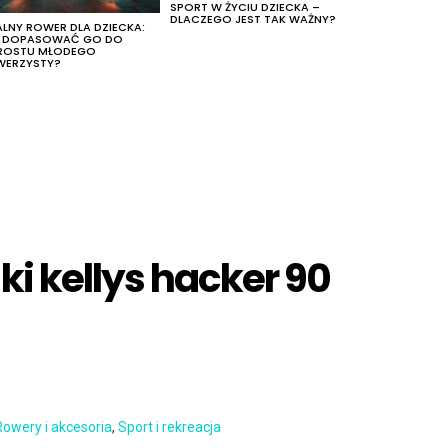
SPORT W ŻYCIU DZIECKA –
DLACZEGO JEST TAK WAŻNY?
ALNY ROWER DLA DZIECKA:
K DOPASOWAĆ GO DO
ROSTU MŁODEGO
WERZYSTY?
ki kellys hacker 90
Rowery i akcesoria
,
Sport i rekreacja