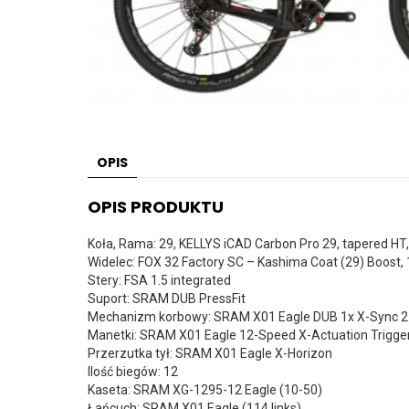
OPIS
OPIS PRODUKTU
Koła, Rama: 29, KELLYS iCAD Carbon Pro 29, tapered HT,
Widelec: FOX 32 Factory SC – Kashima Coat (29) Boost, 
Stery: FSA 1.5 integrated
Suport: SRAM DUB PressFit
Mechanizm korbowy: SRAM X01 Eagle DUB 1x X-Sync 2 
Manetki: SRAM X01 Eagle 12-Speed X-Actuation Trigge
Przerzutka tył: SRAM X01 Eagle X-Horizon
Ilość biegów: 12
Kaseta: SRAM XG-1295-12 Eagle (10-50)
Łańcuch: SRAM X01 Eagle (114 links)