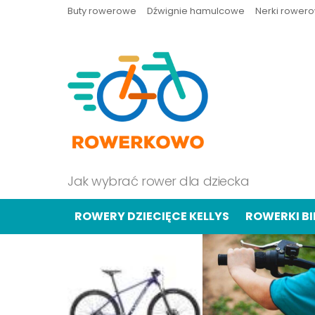
Buty rowerowe
Dźwignie hamulcowe
Nerki rower
Jak wybrać rower dla dziecka
ROWERY DZIECIĘCE KELLYS
ROWERKI B
OSTATNIE
TREŚCI