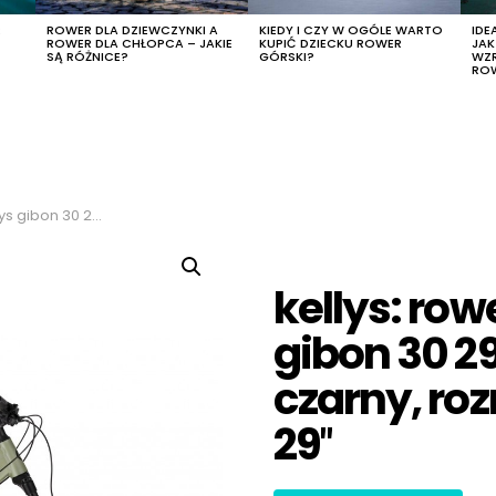
R
ROWER DLA DZIEWCZYNKI A
KIEDY I CZY W OGÓLE WARTO
IDE
ROWER DLA CHŁOPCA – JAKIE
KUPIĆ DZIECKU ROWER
JA
SĄ RÓŻNICE?
GÓRSKI?
WZ
RO
zarny, rozmiar l, rozmiar koła 29″
kellys: row
gibon 30 29
czarny, roz
29″