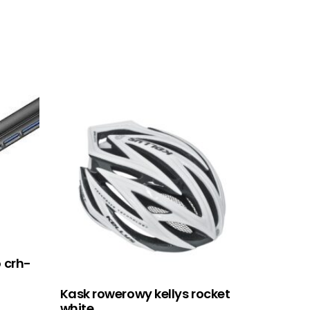
 crh-
Kask rowerowy kellys rocket
white