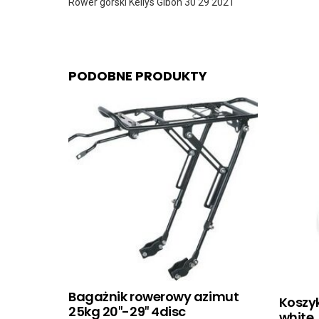
Rower górski Kellys Gibon 30 29 2021
PODOBNE PRODUKTY
Bagażnik rowerowy azimut
Koszyk
25kg 20″-29″ 4disc
white