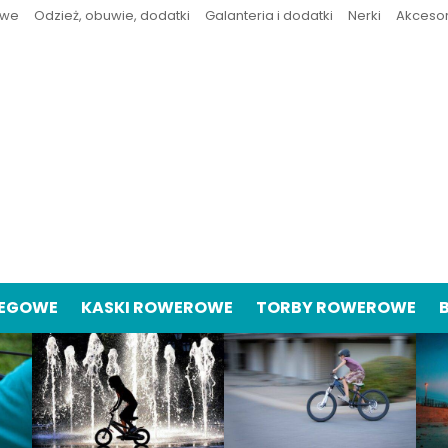
owe
Odzież, obuwie, dodatki
Galanteria i dodatki
Nerki
Akceso
IEGOWE
KASKI ROWEROWE
TORBY ROWEROWE