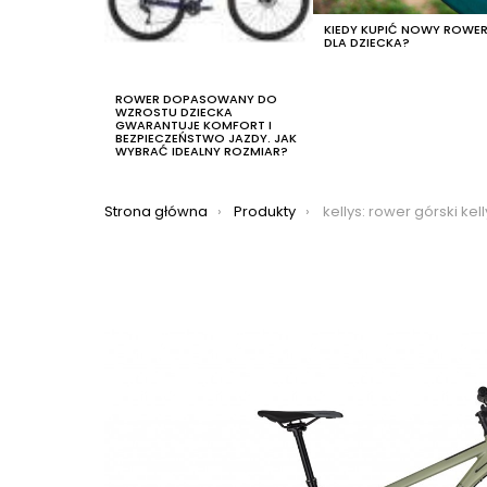
KIEDY KUPIĆ NOWY ROWE
DLA DZIECKA?
ROWER DOPASOWANY DO
WZROSTU DZIECKA
GWARANTUJE KOMFORT I
BEZPIECZEŃSTWO JAZDY. JAK
WYBRAĆ IDEALNY ROZMIAR?
Jesteś tutaj:
Strona główna
Produkty
kellys: rower górski kellys gibon 30 29 2021, kolor zielony-c