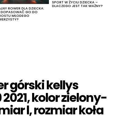
SPORT W ŻYCIU DZIECKA –
DLACZEGO JEST TAK WAŻNY?
ALNY ROWER DLA DZIECKA:
K DOPASOWAĆ GO DO
ROSTU MŁODEGO
WERZYSTY?
er górski kellys
 2021, kolor zielony-
miar l, rozmiar koła