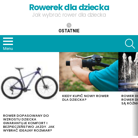
Rowerek dla dziecka
Jak wybrać rower dla dziecka
OSTATNIE
S
Menu
OSTATNIE
TREŚCI
KIEDY KUPIĆ NOWY ROWER
ROWER DL
DLA DZIECKA?
ROWER DL
SĄ RÓŻNI
ROWER DOPASOWANY DO
WZROSTU DZIECKA
GWARANTUJE KOMFORT I
BEZPIECZEŃSTWO JAZDY. JAK
WYBRAĆ IDEALNY ROZMIAR?