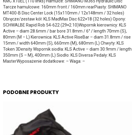
KMC X10EL (110 links) Hamulce: SHIMANO M365 Hydraulic Disc
Tarcze hamulcowe: 160mm front / 160mm rearPiasty: SHIMANO
MT400-B Disc Center Lock (15x110mm / 12x148mm / 32 holes)
Obręcze/zestaw kół: KLS MadMax Disc 622×18 (32 holes) Opony:
SCHWALBE Rapid Rob 54-622 (29×2.10)Wspornik kierownicy: KLS
Active – diam 28.6mm / bar bore 31.8mm / 6° / length 70mm (S),
80mm (M – L) Kierownica: KLS Active RiseBar – diam 31.8mm / rise
15mm / width 640mm (S), 660mm (M), 680mm (L) Chwyty: KLS
Token 3Density Wspornik siodła: KLS Active – diam 30.9mm / length
350mm (S – M), 400mm (L) Siodło: KLS Diversa Pedały: KLS
MasterWyposażenie dodatkowe: – Waga: –
PODOBNE PRODUKTY