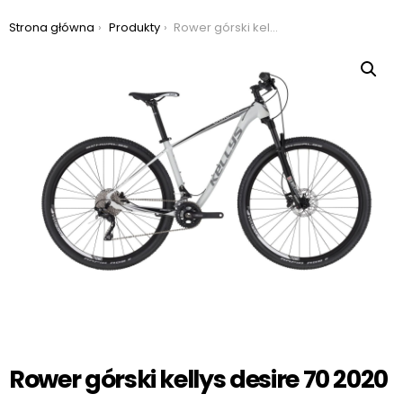
Jesteś tutaj:
Strona główna
Produkty
Rower górski kellys desire 70 2020
Rower górski kellys desire 70 2020