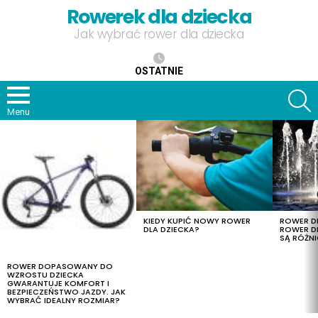
Rowerek dla dziecka
Jak wybrać rower dla dziecka
OSTATNIE
S
Menu
OSTATNIE
TREŚCI
KIEDY KUPIĆ NOWY ROWER
ROWER DL
DLA DZIECKA?
ROWER DL
SĄ RÓŻNI
ROWER DOPASOWANY DO
WZROSTU DZIECKA
GWARANTUJE KOMFORT I
BEZPIECZEŃSTWO JAZDY. JAK
WYBRAĆ IDEALNY ROZMIAR?