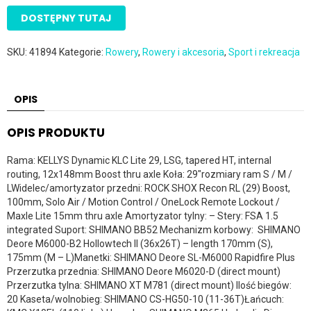
DOSTĘPNY TUTAJ
SKU:
41894
Kategorie:
Rowery
,
Rowery i akcesoria
,
Sport i rekreacja
OPIS
OPIS PRODUKTU
Rama: KELLYS Dynamic KLC Lite 29, LSG, tapered HT, internal
routing, 12x148mm Boost thru axle Koła: 29″rozmiary ram S / M /
LWidelec/amortyzator przedni: ROCK SHOX Recon RL (29) Boost,
100mm, Solo Air / Motion Control / OneLock Remote Lockout /
Maxle Lite 15mm thru axle Amortyzator tylny: – Stery: FSA 1.5
integrated Suport: SHIMANO BB52 Mechanizm korbowy: SHIMANO
Deore M6000-B2 Hollowtech II (36x26T) – length 170mm (S),
175mm (M – L)Manetki: SHIMANO Deore SL-M6000 Rapidfire Plus
Przerzutka przednia: SHIMANO Deore M6020-D (direct mount)
Przerzutka tylna: SHIMANO XT M781 (direct mount) Ilość biegów:
20 Kaseta/wolnobieg: SHIMANO CS-HG50-10 (11-36T)Łańcuch: