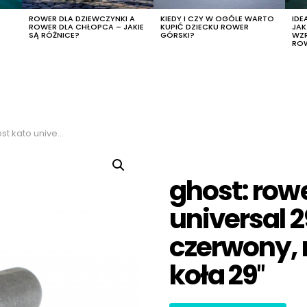
R
ROWER DLA DZIEWCZYNKI A
KIEDY I CZY W OGÓLE WARTO
IDE
ROWER DLA CHŁOPCA – JAKIE
KUPIĆ DZIECKU ROWER
JA
SĄ RÓŻNICE?
GÓRSKI?
WZ
RO
rwony, rozmiar m, rozmiar koła 29″
ghost: rowe
universal 2
czerwony, 
koła 29″