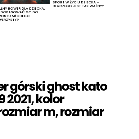
SPORT W ŻYCIU DZIECKA –
DLACZEGO JEST TAK WAŻNY?
ALNY ROWER DLA DZIECKA:
K DOPASOWAĆ GO DO
ROSTU MŁODEGO
WERZYSTY?
r górski ghost kato
9 2021, kolor
rozmiar m, rozmiar