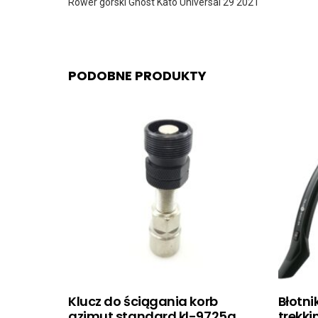
Rower górski Ghost Kato Universal 29 2021
PODOBNE PRODUKTY
Klucz do ściągania korb
Błotni
azimut standard kl-9725a
trekki