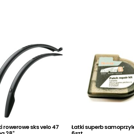
ki rowerowe sks velo 47
Łatki superb samoprzy
ng 28″
6szt