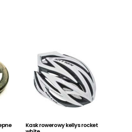
lepne
Kask rowerowy kellys rocket
white