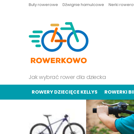
Buty rowerowe
Dźwignie hamulcowe
Nerki rower
Jak wybrać rower dla dziecka
ROWERY DZIECIĘCE KELLYS
ROWERKI B
OSTATNIE
TREŚCI