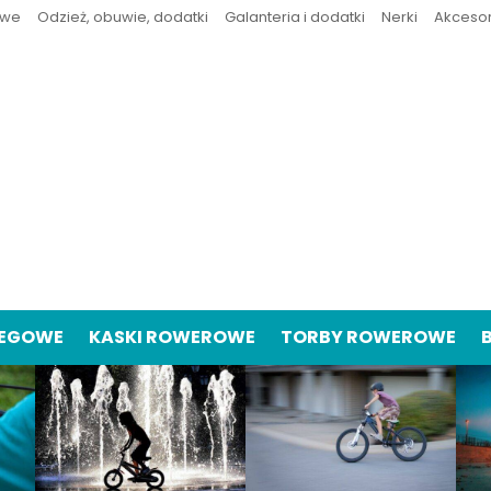
owe
Odzież, obuwie, dodatki
Galanteria i dodatki
Nerki
Akceso
IEGOWE
KASKI ROWEROWE
TORBY ROWEROWE