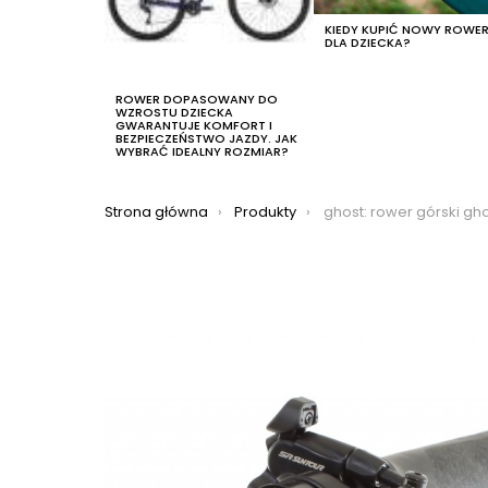
KIEDY KUPIĆ NOWY ROWE
DLA DZIECKA?
ROWER DOPASOWANY DO
WZROSTU DZIECKA
GWARANTUJE KOMFORT I
BEZPIECZEŃSTWO JAZDY. JAK
WYBRAĆ IDEALNY ROZMIAR?
Jesteś tutaj:
Strona główna
Produkty
ghost: rower górski ghost kato universal 29 2021, kolor cze