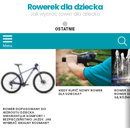
Rowerek dla dziecka
Jak wybrać rower dla dziecka
OSTATNIE
S
Menu
OSTATNIE
TREŚCI
KIEDY KUPIĆ NOWY ROWER
ROWER DL
DLA DZIECKA?
ROWER DL
SĄ RÓŻNI
ROWER DOPASOWANY DO
WZROSTU DZIECKA
GWARANTUJE KOMFORT I
BEZPIECZEŃSTWO JAZDY. JAK
WYBRAĆ IDEALNY ROZMIAR?