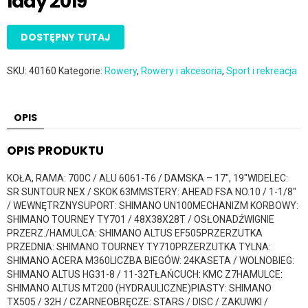
lady 2019
DOSTĘPNY TUTAJ
SKU:
40160
Kategorie:
Rowery
,
Rowery i akcesoria
,
Sport i rekreacja
OPIS
OPIS PRODUKTU
KOŁA, RAMA: 700C / ALU 6061-T6 / DAMSKA – 17″, 19″WIDELEC:
SR SUNTOUR NEX / SKOK 63MMSTERY: AHEAD FSA NO.10 / 1-1/8″
/ WEWNĘTRZNYSUPORT: SHIMANO UN100MECHANIZM KORBOWY:
SHIMANO TOURNEY TY701 / 48X38X28T / OSŁONADŹWIGNIE
PRZERZ./HAMULCA: SHIMANO ALTUS EF505PRZERZUTKA
PRZEDNIA: SHIMANO TOURNEY TY710PRZERZUTKA TYLNA:
SHIMANO ACERA M360LICZBA BIEGÓW: 24KASETA / WOLNOBIEG:
SHIMANO ALTUS HG31-8 / 11-32TŁAŃCUCH: KMC Z7HAMULCE:
SHIMANO ALTUS MT200 (HYDRAULICZNE)PIASTY: SHIMANO
TX505 / 32H / CZARNEOBRĘCZE: STARS / DISC / ZAKUWKI /