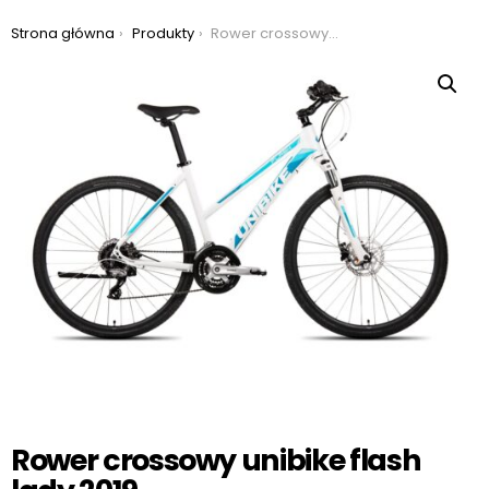
Jesteś tutaj:
Strona główna
Produkty
Rower crossowy unibike flash lady 2019
Rower crossowy unibike flash