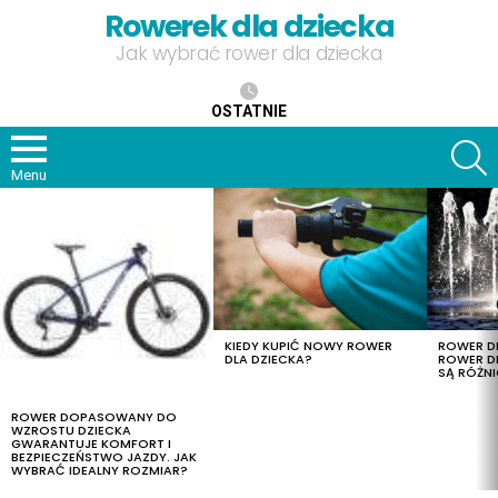
Rowerek dla dziecka
Jak wybrać rower dla dziecka
OSTATNIE
S
Menu
OSTATNIE
TREŚCI
KIEDY KUPIĆ NOWY ROWER
ROWER DL
DLA DZIECKA?
ROWER DL
SĄ RÓŻNI
ROWER DOPASOWANY DO
WZROSTU DZIECKA
GWARANTUJE KOMFORT I
BEZPIECZEŃSTWO JAZDY. JAK
WYBRAĆ IDEALNY ROZMIAR?