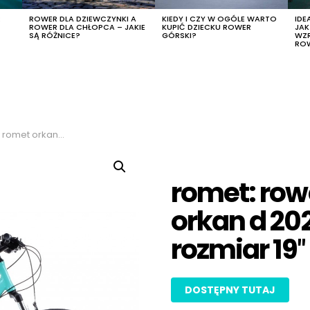
R
ROWER DLA DZIEWCZYNKI A
KIEDY I CZY W OGÓLE WARTO
IDE
ROWER DLA CHŁOPCA – JAKIE
KUPIĆ DZIECKU ROWER
JA
SĄ RÓŻNICE?
GÓRSKI?
WZ
RO
or turkusowy, rozmiar 19″
romet: row
orkan d 202
rozmiar 19″
DOSTĘPNY TUTAJ