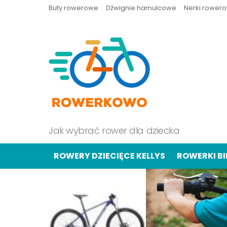
Buty rowerowe
Dźwignie hamulcowe
Nerki rower
Jak wybrać rower dla dziecka
ROWERY DZIECIĘCE KELLYS
ROWERKI B
OSTATNIE
TREŚCI