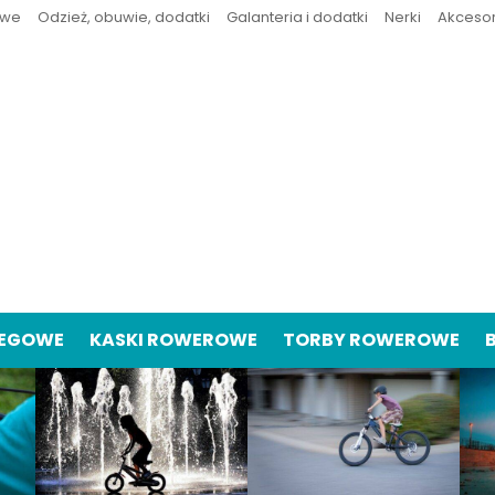
owe
Odzież, obuwie, dodatki
Galanteria i dodatki
Nerki
Akceso
IEGOWE
KASKI ROWEROWE
TORBY ROWEROWE