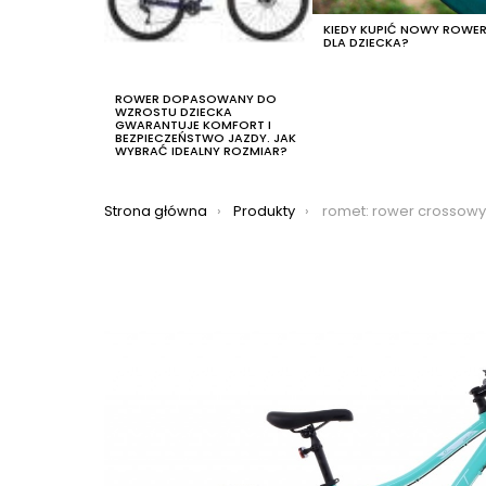
KIEDY KUPIĆ NOWY ROWE
DLA DZIECKA?
ROWER DOPASOWANY DO
WZROSTU DZIECKA
GWARANTUJE KOMFORT I
BEZPIECZEŃSTWO JAZDY. JAK
WYBRAĆ IDEALNY ROZMIAR?
Jesteś tutaj:
Strona główna
Produkty
romet: rower crossowy romet orkan d 2021, kol