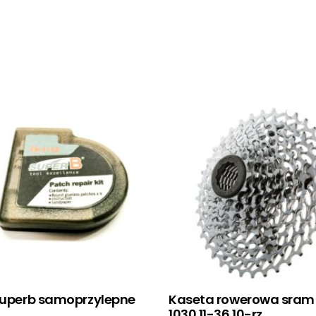
 superb samoprzylepne
Kaseta rowerowa sram
1030 11-36 10-rz