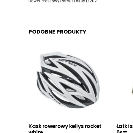
Rower crossowy Romet Orkan D 2021
PODOBNE PRODUKTY
Kask rowerowy kellys rocket
Łatki
white
6szt