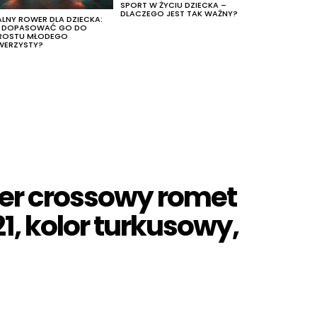
SPORT W ŻYCIU DZIECKA –
DLACZEGO JEST TAK WAŻNY?
ALNY ROWER DLA DZIECKA:
K DOPASOWAĆ GO DO
ROSTU MŁODEGO
WERZYSTY?
er crossowy romet
1, kolor turkusowy,