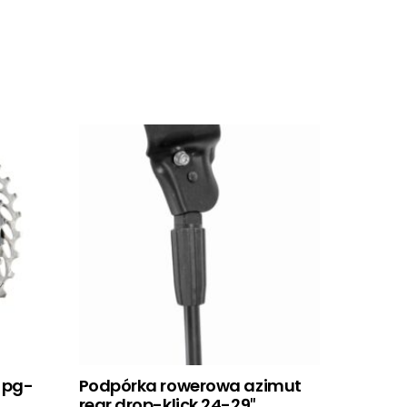
 pg-
Podpórka rowerowa azimut
rear drop-klick 24-29″