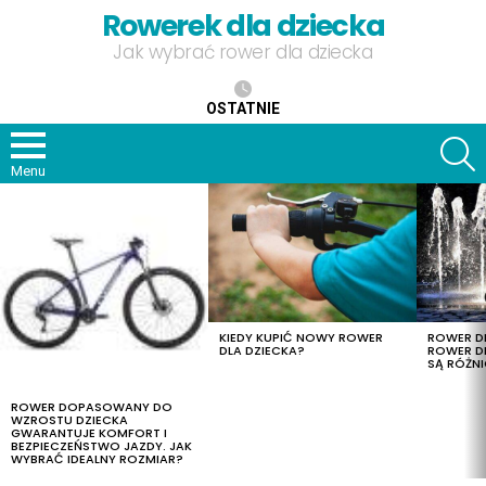
Rowerek dla dziecka
Jak wybrać rower dla dziecka
OSTATNIE
S
Menu
OSTATNIE
TREŚCI
KIEDY KUPIĆ NOWY ROWER
ROWER DL
DLA DZIECKA?
ROWER DL
SĄ RÓŻNI
ROWER DOPASOWANY DO
WZROSTU DZIECKA
GWARANTUJE KOMFORT I
BEZPIECZEŃSTWO JAZDY. JAK
WYBRAĆ IDEALNY ROZMIAR?