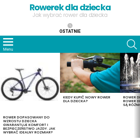
Rowerek dla dziecka
Jak wybrać rower dla dziecka
OSTATNIE
S
Menu
OSTATNIE
TREŚCI
KIEDY KUPIĆ NOWY ROWER
ROWER DL
DLA DZIECKA?
ROWER DL
SĄ RÓŻNI
ROWER DOPASOWANY DO
WZROSTU DZIECKA
GWARANTUJE KOMFORT I
BEZPIECZEŃSTWO JAZDY. JAK
WYBRAĆ IDEALNY ROZMIAR?