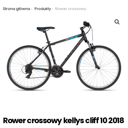
Jesteś tutaj:
Strona główna
Produkty
Rower crossowy kellys cliff 10 2018
Rower crossowy kellys cliff 10 2018