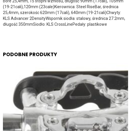
bore 25,4mm, 15 stopni wzniosu, długość 90mm (17cali), 105mm
(19-21cali),120mm (23cale)Kierownica: Steel RiseBar, średnica
25,4mm, szerokośc 620mm (17cali), 640mm (19-21cali)Chwyty:
KLS Advancer 2DensityWspornik siodła: stalowy, średnica 27.2mm,
długość 350mmSiodło: KLS CrossLinePedały: plastikowe
PODOBNE PRODUKTY