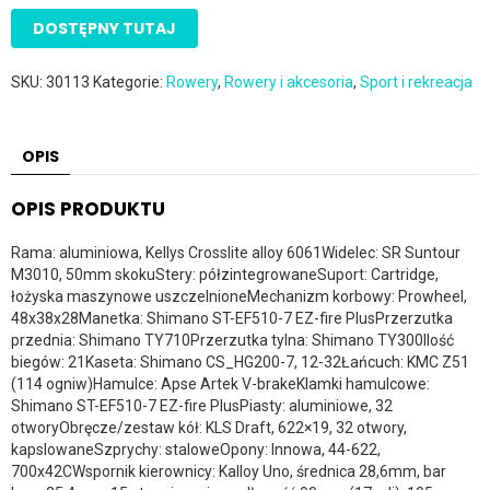
DOSTĘPNY TUTAJ
SKU:
30113
Kategorie:
Rowery
,
Rowery i akcesoria
,
Sport i rekreacja
OPIS
OPIS PRODUKTU
Rama: aluminiowa, Kellys Crosslite alloy 6061Widelec: SR Suntour
M3010, 50mm skokuStery: półzintegrowaneSuport: Cartridge,
łożyska maszynowe uszczelnioneMechanizm korbowy: Prowheel,
48x38x28Manetka: Shimano ST-EF510-7 EZ-fire PlusPrzerzutka
przednia: Shimano TY710Przerzutka tylna: Shimano TY300Ilość
biegów: 21Kaseta: Shimano CS_HG200-7, 12-32Łańcuch: KMC Z51
(114 ogniw)Hamulce: Apse Artek V-brakeKlamki hamulcowe:
Shimano ST-EF510-7 EZ-fire PlusPiasty: aluminiowe, 32
otworyObręcze/zestaw kół: KLS Draft, 622×19, 32 otwory,
kapslowaneSzprychy: staloweOpony: Innowa, 44-622,
700x42CWspornik kierownicy: Kalloy Uno, średnica 28,6mm, bar