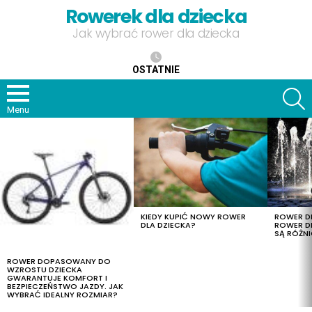
Rowerek dla dziecka
Jak wybrać rower dla dziecka
OSTATNIE
S
Menu
OSTATNIE
TREŚCI
KIEDY KUPIĆ NOWY ROWER
ROWER DL
DLA DZIECKA?
ROWER DL
SĄ RÓŻNI
ROWER DOPASOWANY DO
WZROSTU DZIECKA
GWARANTUJE KOMFORT I
BEZPIECZEŃSTWO JAZDY. JAK
WYBRAĆ IDEALNY ROZMIAR?