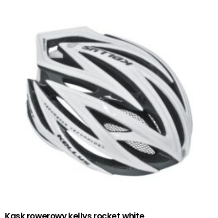
Kask rowerowy kellys rocket white