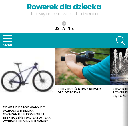
Rowerek dla dziecka
Jak wybrać rower dla dziecka
OSTATNIE
S
Menu
OSTATNIE
TREŚCI
KIEDY KUPIĆ NOWY ROWER
ROWER DL
DLA DZIECKA?
ROWER DL
SĄ RÓŻNI
ROWER DOPASOWANY DO
WZROSTU DZIECKA
GWARANTUJE KOMFORT I
BEZPIECZEŃSTWO JAZDY. JAK
WYBRAĆ IDEALNY ROZMIAR?