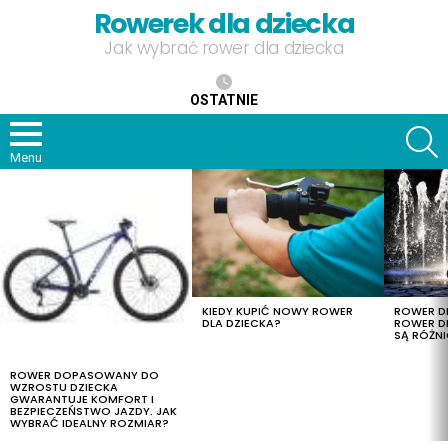
Rowerek dla dziecka
Jak wybrać rower dla dziecka
OSTATNIE
S
Menu
OSTATNIE
TREŚCI
KIEDY KUPIĆ NOWY ROWER
ROWER DL
DLA DZIECKA?
ROWER DL
SĄ RÓŻNI
ROWER DOPASOWANY DO
WZROSTU DZIECKA
GWARANTUJE KOMFORT I
BEZPIECZEŃSTWO JAZDY. JAK
WYBRAĆ IDEALNY ROZMIAR?