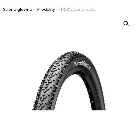
Jesteś tutaj:
Strona główna
Produkty
11723: opona rowerowa continental race king 27,5×2,20