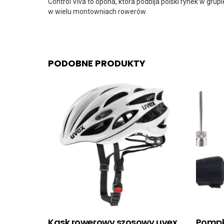
Control Viva to opona, która podbija polski rynek w gr
w wielu montowniach rowerów.
PODOBNE PRODUKTY
Kask rowerowy szosowy uvex
Pompk