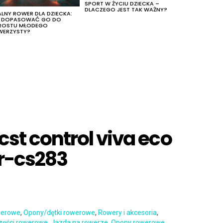
SPORT W ŻYCIU DZIECKA –
DLACZEGO JEST TAK WAŻNY?
ALNY ROWER DLA DZIECKA:
K DOPASOWAĆ GO DO
ROSTU MŁODEGO
WERZYSTY?
cst control viva eco
tr-cs283
werowe
,
Opony/dętki rowerowe
,
Rowery i akcesoria
,
zęści rowerowe
,
Jazda na rowerze
,
Opony rowerowe
,