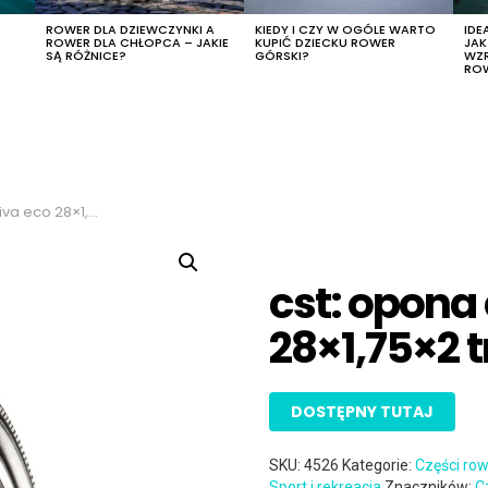
R
ROWER DLA DZIEWCZYNKI A
KIEDY I CZY W OGÓLE WARTO
IDE
ROWER DLA CHŁOPCA – JAKIE
KUPIĆ DZIECKU ROWER
JA
SĄ RÓŻNICE?
GÓRSKI?
WZ
RO
28×1,75×2 tr-cs283
cst: opona 
28×1,75×2 
DOSTĘPNY TUTAJ
SKU:
4526
Kategorie:
Części ro
Sport i rekreacja
Znaczników:
C