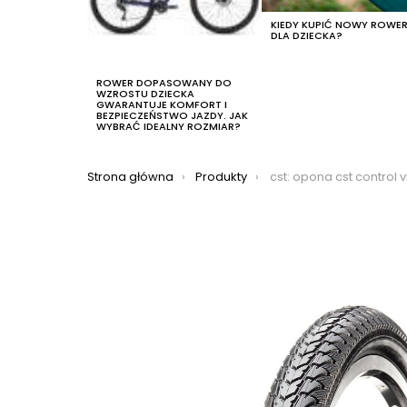
KIEDY KUPIĆ NOWY ROWE
DLA DZIECKA?
ROWER DOPASOWANY DO
WZROSTU DZIECKA
GWARANTUJE KOMFORT I
BEZPIECZEŃSTWO JAZDY. JAK
WYBRAĆ IDEALNY ROZMIAR?
Jesteś tutaj:
Strona główna
Produkty
cst: opona cst control viva eco 