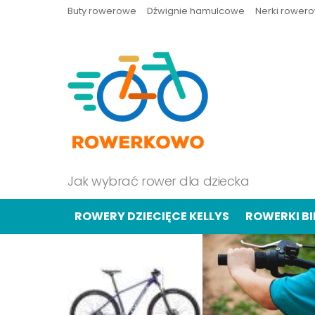
Buty rowerowe
Dźwignie hamulcowe
Nerki rower
Jak wybrać rower dla dziecka
ROWERY DZIECIĘCE KELLYS
ROWERKI B
OSTATNIE
TREŚCI