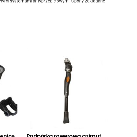
 różnymi systemami antyprzebiciowymi. Opony zakładane
ownicę
Podpórka rowerowa azimut