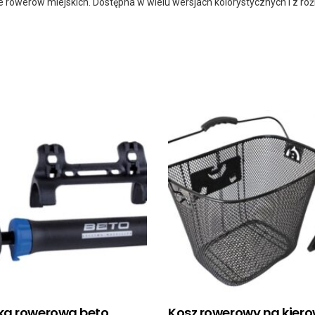
upie rowerów miejskich. Dostępna w wielu wersjach kolorystycznych i z
a rowerowa beto
Kosz rowerowy na kier