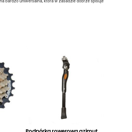
ona bardzo uniwersalna, która w zasadzie dobrze spisuje
Podpórka rowerowa azimut