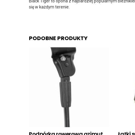
Black Tiger to opona z najbardziej popularnym bieżnikie
się w każdym terenie.
PODOBNE PRODUKTY
Podpórka rowerowa azimut
Łatki