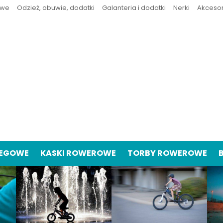
owe
Odzież, obuwie, dodatki
Galanteria i dodatki
Nerki
Akceso
IEGOWE
KASKI ROWEROWE
TORBY ROWEROWE