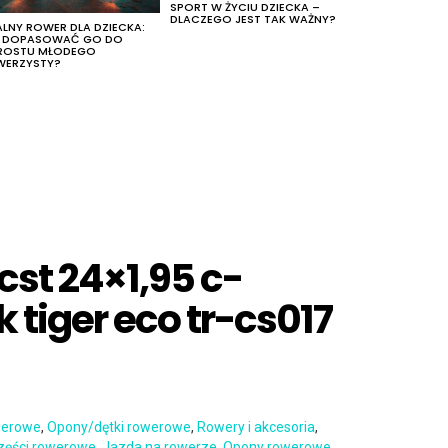
SPORT W ŻYCIU DZIECKA –
DLACZEGO JEST TAK WAŻNY?
ALNY ROWER DLA DZIECKA:
K DOPASOWAĆ GO DO
ROSTU MŁODEGO
WERZYSTY?
cst 24×1,95 c-
 tiger eco tr-cs017
werowe
,
Opony/dętki rowerowe
,
Rowery i akcesoria
,
zęści rowerowe
,
Jazda na rowerze
,
Opony rowerowe
,