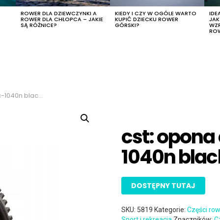
R
ROWER DLA DZIEWCZYNKI A
KIEDY I CZY W OGÓLE WARTO
IDE
ROWER DLA CHŁOPCA – JAKIE
KUPIĆ DZIECKU ROWER
JA
SĄ RÓŻNICE?
GÓRSKI?
WZ
RO
 tiger eco tr-cs017
cst: opona 
1040n black
DOSTĘPNY TUTAJ
SKU:
5819
Kategorie:
Części ro
Sport i rekreacja
Znaczników:
C