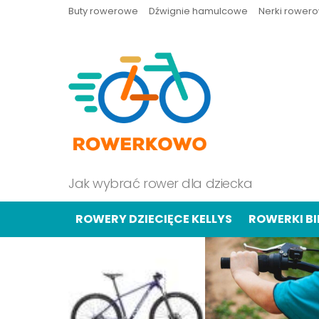
Buty rowerowe
Dźwignie hamulcowe
Nerki rower
Jak wybrać rower dla dziecka
ROWERY DZIECIĘCE KELLYS
ROWERKI B
OSTATNIE
TREŚCI