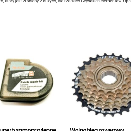
m, który jest zrobiony z dużych, ale rzadkich i wysokich elementów. Op
 superb samoprzylepne
Wolnobieg rowerowy