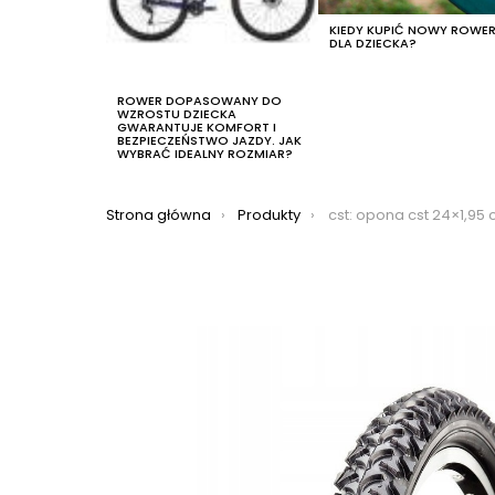
KIEDY KUPIĆ NOWY ROWE
DLA DZIECKA?
ROWER DOPASOWANY DO
WZROSTU DZIECKA
GWARANTUJE KOMFORT I
BEZPIECZEŃSTWO JAZDY. JAK
WYBRAĆ IDEALNY ROZMIAR?
Jesteś tutaj:
Strona główna
Produkty
cst: opona cst 24×1,95 c-1040n black