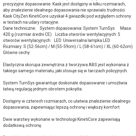
precyzyjne dopasowanie. Kask jest dostępny w kilku rozmiarach,
aby znalezienie idealnego dopasowania nie sprawiało trudności.
Kask CityZen KinetiCore uzyskał 4 gwiazdki pod względem ochrony
w testach na udary rotacyjne.
Dane techniczne: System dopasowania: System TurnSys Masa:
420 g (rozmiar średni CE) Liczba otworów wentylacyjnych: 5
otworów wentylacyjnych LED: Uniwersalna lampka LED
Rozmiary: S (52-56cm) / M (55-59cm) / L (58-61cm) / XL (60-62cm)
Główne cechy:
Elastyczna skorupa zewnętrzna z tworzywa ABS jest wykonana z
takiego samego materiału, jaki stosuje się w tarczach policyjnych.
System TurnSys gwarantuje doskonałe dopasowanie i umożliwia
łatwą regulację jednym obrotem pokrętła.
Dostępny w czterech rozmiarach, co ułatwia znalezienie idealnego
dopasowania, zapewniając lepszą ochronę i większy komfort.
Dwie warstwy wykonane w technologii KinetiCore zapewniają
dodatkową ochronę.