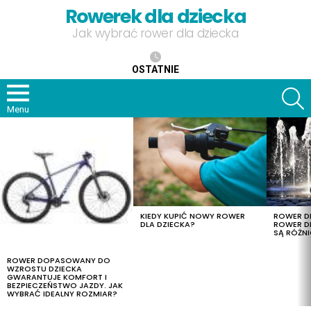
Rowerek dla dziecka
Jak wybrać rower dla dziecka
OSTATNIE
S
Menu
OSTATNIE
TREŚCI
KIEDY KUPIĆ NOWY ROWER
ROWER DL
DLA DZIECKA?
ROWER DL
SĄ RÓŻNI
ROWER DOPASOWANY DO
WZROSTU DZIECKA
GWARANTUJE KOMFORT I
BEZPIECZEŃSTWO JAZDY. JAK
WYBRAĆ IDEALNY ROZMIAR?