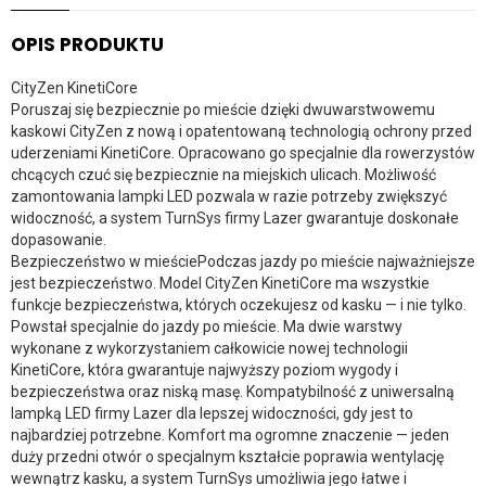
OPIS PRODUKTU
CityZen KinetiCore
Poruszaj się bezpiecznie po mieście dzięki dwuwarstwowemu
kaskowi CityZen z nową i opatentowaną technologią ochrony przed
uderzeniami KinetiCore. Opracowano go specjalnie dla rowerzystów
chcących czuć się bezpiecznie na miejskich ulicach. Możliwość
zamontowania lampki LED pozwala w razie potrzeby zwiększyć
widoczność, a system TurnSys firmy Lazer gwarantuje doskonałe
dopasowanie.
Bezpieczeństwo w mieściePodczas jazdy po mieście najważniejsze
jest bezpieczeństwo. Model CityZen KinetiCore ma wszystkie
funkcje bezpieczeństwa, których oczekujesz od kasku — i nie tylko.
Powstał specjalnie do jazdy po mieście. Ma dwie warstwy
wykonane z wykorzystaniem całkowicie nowej technologii
KinetiCore, która gwarantuje najwyższy poziom wygody i
bezpieczeństwa oraz niską masę. Kompatybilność z uniwersalną
lampką LED firmy Lazer dla lepszej widoczności, gdy jest to
najbardziej potrzebne. Komfort ma ogromne znaczenie — jeden
duży przedni otwór o specjalnym kształcie poprawia wentylację
wewnątrz kasku, a system TurnSys umożliwia jego łatwe i