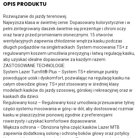
OPIS PRODUKTU
Rozwiązanie do jazdy terenowej.
Najwyższa klasa w świetnej cenie. Dopasowany kolorystycznie i w
pełni zintegrowany daszek świetnie się prezentuje i chroni oczy
oraz twarz przed promieniami słonecznymi. 15 otworów
wentylacyjnych zapewnia chłodzenie wnętrza kasku podczas
długich podjazdów na singletrackach. System mocowania TS+ z
regulowanym koszem umożliwia precyzyjną i łatwą regulację kasku,
aby uzyskać idealne dopasowanie za każdym razem.
ZASTOSOWANE TECHNOLOGIE:
System Lazer Turnfit® Plus – System TS+ eliminuje punkty
powodujące ucisk i dyskomfort, pozwalając na regulację kasku na
całym obwodzie głowy. TS+ jest stosowany w średniej klasy
modelach kasków do jazdy szosowej, górskiej i rekreacyjnej oraz w
kaskach dla dzieci.
Regulowany kosz – Regulowany kosz umożliwia przesuwanie tylnej
części systemu mocowania w górę i w dół, aby dostosować rozmiar
kasku w płaszczyźnie pionowej zgodnie z preferencjami
rowerzysty i uzyskać komfortowe dopasowanie.
Większa ochrona – Obniżona tylna część kasków Lazer MTB
zapewnia dodatkową osłonę i ochronę boków głowy oraz potylicy.