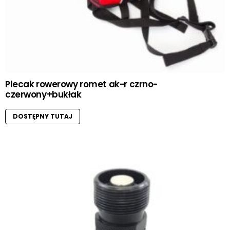
Plecak rowerowy romet ak-r czrno-
czerwony+bukłak
DOSTĘPNY TUTAJ