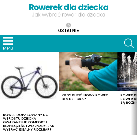
Rowerek dla dziecka
Jak wybrać rower dla dziecka
OSTATNIE
S
Menu
OSTATNIE
TREŚCI
KIEDY KUPIĆ NOWY ROWER
ROWER DL
DLA DZIECKA?
ROWER DL
SĄ RÓŻNI
ROWER DOPASOWANY DO
WZROSTU DZIECKA
GWARANTUJE KOMFORT I
BEZPIECZEŃSTWO JAZDY. JAK
WYBRAĆ IDEALNY ROZMIAR?