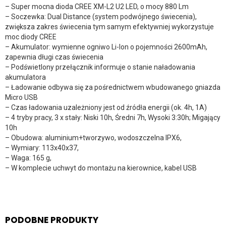
– Super mocna dioda CREE XM-L2 U2 LED, o mocy 880 Lm
– Soczewka: Dual Distance (system podwójnego świecenia),
zwiększa zakres świecenia tym samym efektywniej wykorzystuje
moc diody CREE
– Akumulator: wymienne ogniwo Li-Ion o pojemności 2600mAh,
zapewnia długi czas świecenia
– Podświetlony przełącznik informuje o stanie naładowania
akumulatora
– Ładowanie odbywa się za pośrednictwem wbudowanego gniazda
Micro USB
– Czas ładowania uzależniony jest od źródła energii (ok. 4h, 1A)
– 4 tryby pracy, 3 x stały: Niski 10h, Średni 7h, Wysoki 3:30h; Migający
10h
– Obudowa: aluminium+tworzywo, wodoszczelna IPX6,
– Wymiary: 113x40x37,
– Waga: 165 g,
– W komplecie uchwyt do montażu na kierownice, kabel USB
PODOBNE PRODUKTY