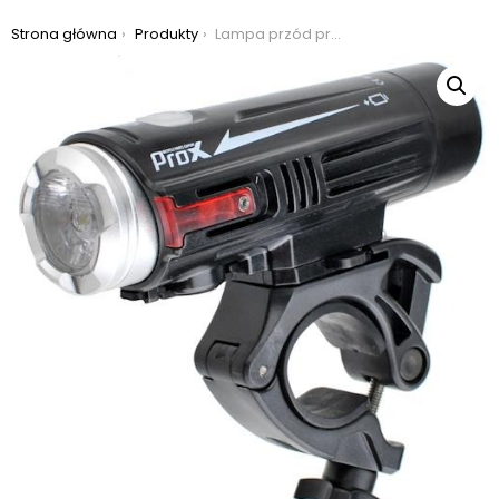
Jesteś tutaj:
Strona główna
Produkty
Lampa przód prox crater cree xm-l2 u2 880lm 2600mah