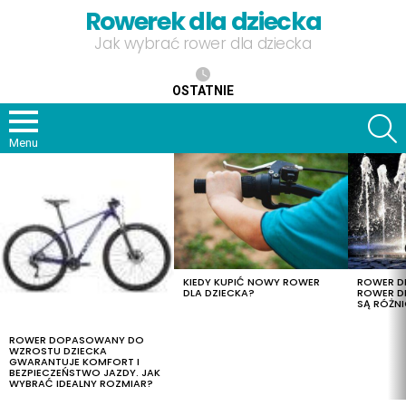
Rowerek dla dziecka
Jak wybrać rower dla dziecka
OSTATNIE
S
Menu
OSTATNIE
TREŚCI
KIEDY KUPIĆ NOWY ROWER
ROWER DL
DLA DZIECKA?
ROWER DL
SĄ RÓŻNI
ROWER DOPASOWANY DO
WZROSTU DZIECKA
GWARANTUJE KOMFORT I
BEZPIECZEŃSTWO JAZDY. JAK
WYBRAĆ IDEALNY ROZMIAR?