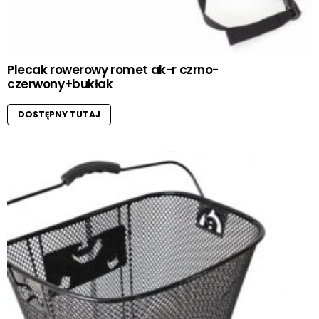
Plecak rowerowy romet ak-r czrno-
czerwony+bukłak
DOSTĘPNY TUTAJ