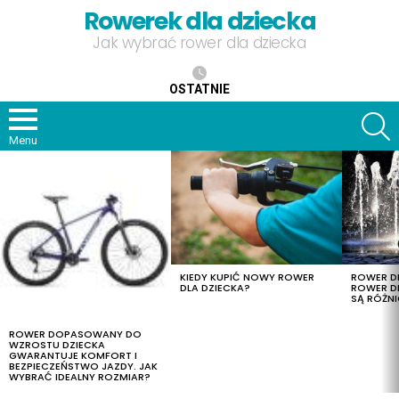
Rowerek dla dziecka
Jak wybrać rower dla dziecka
OSTATNIE
S
Menu
OSTATNIE
TREŚCI
KIEDY KUPIĆ NOWY ROWER
ROWER DL
DLA DZIECKA?
ROWER DL
SĄ RÓŻNI
ROWER DOPASOWANY DO
WZROSTU DZIECKA
GWARANTUJE KOMFORT I
BEZPIECZEŃSTWO JAZDY. JAK
WYBRAĆ IDEALNY ROZMIAR?