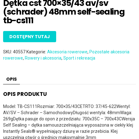
Dętka cst 700×35/43 av/sv
(schrader) 48mm self-sealing
tb-cs111
DOSTĘPNY TUTAJ
SKU:
40557
Kategorie:
Akcesoria rowerowe
,
Pozostałe akcesoria
rowerowe
,
Rowery i akcesoria
,
Sport i rekreacja
OPIS
OPIS PRODUKTU
Model: TB-CS111Rozmiar: 700×35/43CETRTO: 37/45-622Wentyl:
AV/SV – Schrader – SamochodowyDługość wentyla: 48mmWaga:
269gDętka pasuje do opon z przedziału: 700x35C – 700x43CWersja
Self Sealing – dętka samouszczelniająca wyposażona w ciekły klej
Instantly Seals® wypełniający dziurę w razie przebicia. Klej
uszczelnia otwór o średnicy maksymalnie 3mm