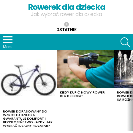
Rowerek dla dziecka
Jak wybrać rower dla dziecka
OSTATNIE
S
Menu
OSTATNIE
TREŚCI
KIEDY KUPIĆ NOWY ROWER
ROWER DL
DLA DZIECKA?
ROWER DL
SĄ RÓŻNI
ROWER DOPASOWANY DO
WZROSTU DZIECKA
GWARANTUJE KOMFORT I
BEZPIECZEŃSTWO JAZDY. JAK
WYBRAĆ IDEALNY ROZMIAR?