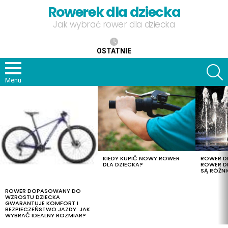
Rowerek dla dziecka
Jak wybrać rower dla dziecka
OSTATNIE
S
Menu
OSTATNIE
TREŚCI
KIEDY KUPIĆ NOWY ROWER
ROWER DL
DLA DZIECKA?
ROWER DL
SĄ RÓŻNI
ROWER DOPASOWANY DO
WZROSTU DZIECKA
GWARANTUJE KOMFORT I
BEZPIECZEŃSTWO JAZDY. JAK
WYBRAĆ IDEALNY ROZMIAR?