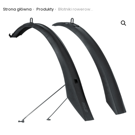
Jesteś tutaj:
Strona główna
Produkty
Błotniki rowerowe kls wet