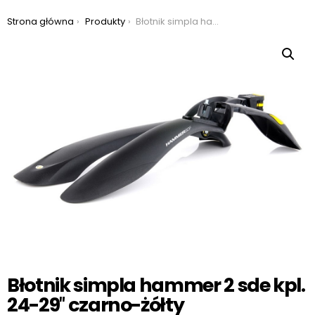
Jesteś tutaj:
Strona główna
Produkty
Błotnik simpla hammer 2 sde kpl. 24-29″ czarno-żółty
Błotnik simpla hammer 2 sde kpl.
24-29″ czarno-żółty