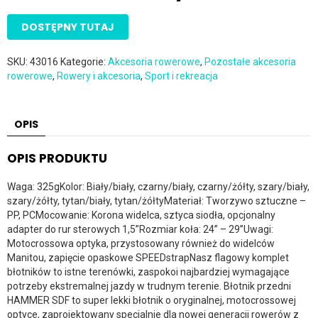
DOSTĘPNY TUTAJ
SKU:
43016
Kategorie:
Akcesoria rowerowe
,
Pozostałe akcesoria
rowerowe
,
Rowery i akcesoria
,
Sport i rekreacja
OPIS
OPIS PRODUKTU
Waga: 325gKolor: Biały/biały, czarny/biały, czarny/żółty, szary/biały,
szary/żółty, tytan/biały, tytan/żółtyMateriał: Tworzywo sztuczne –
PP, PCMocowanie: Korona widelca, sztyca siodła, opcjonalny
adapter do rur sterowych 1,5”Rozmiar koła: 24” – 29”Uwagi:
Motocrossowa optyka, przystosowany również do widelców
Manitou, zapięcie opaskowe SPEEDstrapNasz flagowy komplet
błotników to istne terenówki, zaspokoi najbardziej wymagające
potrzeby ekstremalnej jazdy w trudnym terenie. Błotnik przedni
HAMMER SDF to super lekki błotnik o oryginalnej, motocrossowej
optyce, zaprojektowany specjalnie dla nowej generacji rowerów z