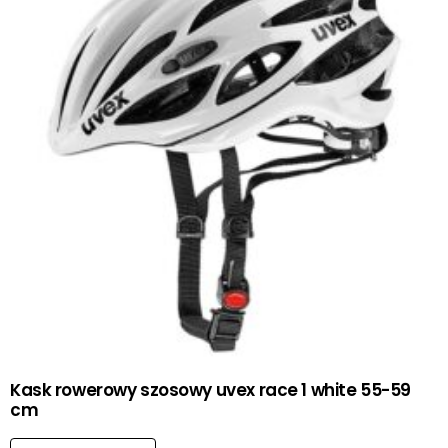
Kask rowerowy szosowy uvex race 1 white 55-59
cm