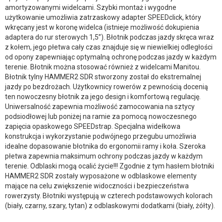
amortyzowanymi widelcami. Szybki montaż i wygodne
użytkowanie umożliwia zatrzaskowy adapter SPEEDclick, który
wkręcany jest w koronę widelca (istnieje możliwość dokupienia
adaptera do rur sterowych 1,5”). Błotnik podczas jazdy skręca wraz
z kołem, jego płetwa cały czas znajduje się w niewielkiej odległości
od opony zapewniając optymalną ochronę podczas jazdy w każdym
terenie. Błotnik można stosować również z widelcami Manitou.
Błotnik tylny HAMMER2 SDR stworzony został do ekstremalnej
jazdy po bezdrożach. Użytkownicy rowerów z pewnością docenią
ten nowoczesny błotnik za jego design i komfortową regulację.
Uniwersalność zapewnia możliwość zamocowania na sztycy
podsiodłowej lub poniżej na ramie za pomocą nowoczesnego
zapięcia opaskowego SPEEDstrap. Specjalna widełkowa
konstrukcja i wykorzystanie podwójnego przegubu umożliwia
idealne dopasowanie błotnika do ergonomii ramy i koła. Szeroka
płetwa zapewnia maksimum ochrony podczas jazdy w każdym
terenie. Odblaski mogą ocalić życie!!! Zgodnie z tym hasłem błotniki
HAMMER2 SDR zostały wyposażone w odblaskowe elementy
mające na celu zwiększenie widoczności i bezpieczeństwa
rowerzysty. Błotniki występują w czterech podstawowych kolorach
(biały, czarny, szary, tytan) z odblaskowymi dodatkami (biały, żółty).