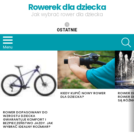
Rowerek dla dziecka
Jak wybrać rower dla dziecka
OSTATNIE
S
Menu
OSTATNIE
TREŚCI
KIEDY KUPIĆ NOWY ROWER
ROWER DL
DLA DZIECKA?
ROWER DL
SĄ RÓŻNI
ROWER DOPASOWANY DO
WZROSTU DZIECKA
GWARANTUJE KOMFORT I
BEZPIECZEŃSTWO JAZDY. JAK
WYBRAĆ IDEALNY ROZMIAR?