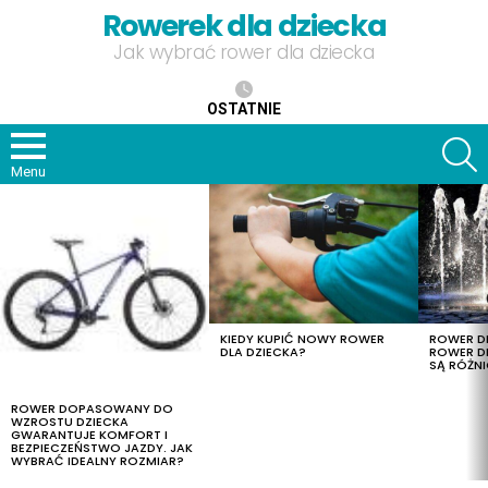
Rowerek dla dziecka
Jak wybrać rower dla dziecka
OSTATNIE
S
Menu
OSTATNIE
TREŚCI
KIEDY KUPIĆ NOWY ROWER
ROWER DL
DLA DZIECKA?
ROWER DL
SĄ RÓŻNI
ROWER DOPASOWANY DO
WZROSTU DZIECKA
GWARANTUJE KOMFORT I
BEZPIECZEŃSTWO JAZDY. JAK
WYBRAĆ IDEALNY ROZMIAR?