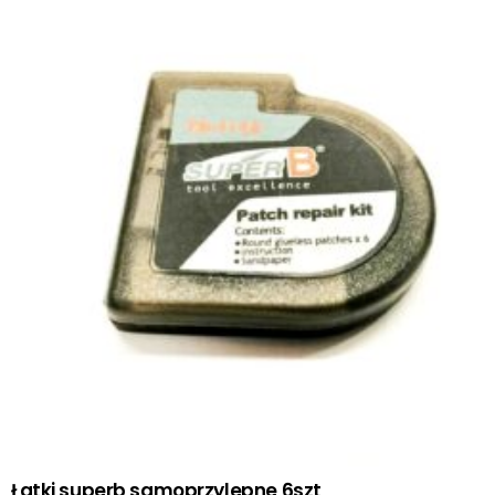
Łatki superb samoprzylepne 6szt