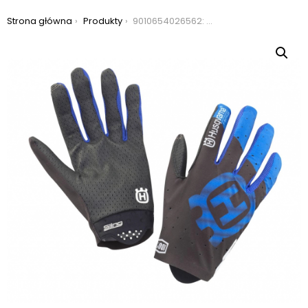
Jesteś tutaj:
Strona główna
Produkty
9010654026562: rękawiczki husqvarna pathfinder lf gloves, rozmiar m