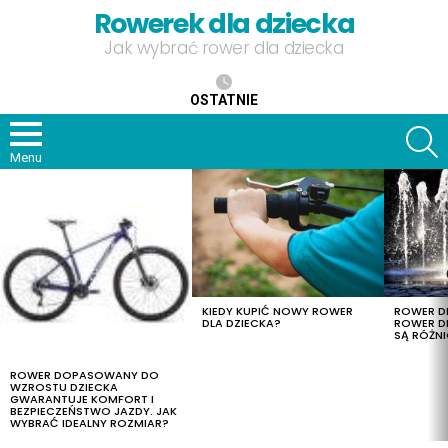
Rowerek dla dziecka
Jak wybrać rower dla dziecka
OSTATNIE
S
Menu
OSTATNIE
TREŚCI
KIEDY KUPIĆ NOWY ROWER
ROWER DL
DLA DZIECKA?
ROWER DL
SĄ RÓŻNI
ROWER DOPASOWANY DO
WZROSTU DZIECKA
GWARANTUJE KOMFORT I
BEZPIECZEŃSTWO JAZDY. JAK
WYBRAĆ IDEALNY ROZMIAR?