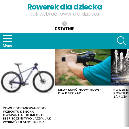
Rowerek dla dziecka
Jak wybrać rower dla dziecka
OSTATNIE
S
Menu
OSTATNIE
TREŚCI
KIEDY KUPIĆ NOWY ROWER
ROWER DL
DLA DZIECKA?
ROWER DL
SĄ RÓŻNI
ROWER DOPASOWANY DO
WZROSTU DZIECKA
GWARANTUJE KOMFORT I
BEZPIECZEŃSTWO JAZDY. JAK
WYBRAĆ IDEALNY ROZMIAR?