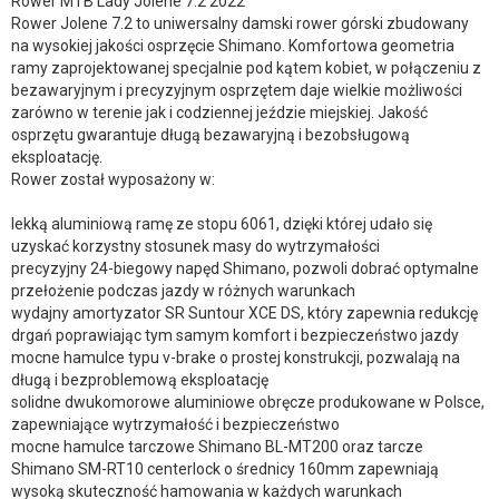
Rower MTB Lady Jolene 7.2 2022
Rower Jolene 7.2 to uniwersalny damski rower górski zbudowany
na wysokiej jakości osprzęcie Shimano. Komfortowa geometria
ramy zaprojektowanej specjalnie pod kątem kobiet, w połączeniu z
bezawaryjnym i precyzyjnym osprzętem daje wielkie możliwości
zarówno w terenie jak i codziennej jeździe miejskiej. Jakość
osprzętu gwarantuje długą bezawaryjną i bezobsługową
eksploatację.
Rower został wyposażony w:
lekką aluminiową ramę ze stopu 6061, dzięki której udało się
uzyskać korzystny stosunek masy do wytrzymałości
precyzyjny 24-biegowy napęd Shimano, pozwoli dobrać optymalne
przełożenie podczas jazdy w różnych warunkach
wydajny amortyzator SR Suntour XCE DS, który zapewnia redukcję
drgań poprawiając tym samym komfort i bezpieczeństwo jazdy
mocne hamulce typu v-brake o prostej konstrukcji, pozwalają na
długą i bezproblemową eksploatację
solidne dwukomorowe aluminiowe obręcze produkowane w Polsce,
zapewniające wytrzymałość i bezpieczeństwo
mocne hamulce tarczowe Shimano BL-MT200 oraz tarcze
Shimano SM-RT10 centerlock o średnicy 160mm zapewniają
wysoką skuteczność hamowania w każdych warunkach