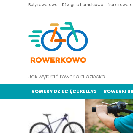
Buty rowerowe
Dźwignie hamulcowe
Nerki rower
Jak wybrać rower dla dziecka
ROWERY DZIECIĘCE KELLYS
ROWERKI B
OSTATNIE
TREŚCI