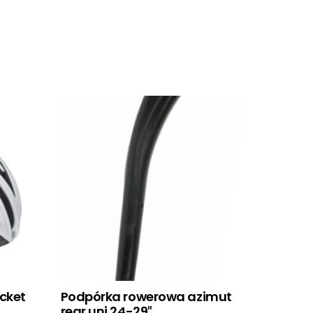
ocket
Podpórka rowerowa azimut
rear uni 24-29″