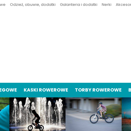
owe
Odzież, obuwie, dodatki
Galanteria i dodatki
Nerki
Akceso
IEGOWE
KASKI ROWEROWE
TORBY ROWEROWE