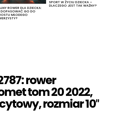
SPORT W ŻYCIU DZIECKA –
DLACZEGO JEST TAK WAŻNY?
ALNY ROWER DLA DZIECKA:
K DOPASOWAĆ GO DO
ROSTU MŁODEGO
WERZYSTY?
787: rower
romet tom 20 2022,
cytowy, rozmiar 10″