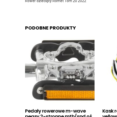
Rower dziecięcy Romet Tom 20 2022
PODOBNE PRODUKTY
Pedały rowerowe m-wave
Kask r
peasy 2-stronne mtb/spd oś
yellow