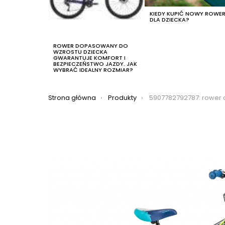
KIEDY KUPIĆ NOWY ROWE
DLA DZIECKA?
ROWER DOPASOWANY DO
WZROSTU DZIECKA
GWARANTUJE KOMFORT I
BEZPIECZEŃSTWO JAZDY. JAK
WYBRAĆ IDEALNY ROZMIAR?
Jesteś tutaj:
Strona główna
Produkty
5907782792787: rower dziecięcy romet tom 20 2022, kol