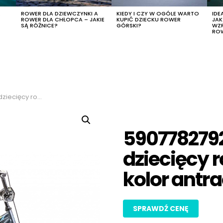
R
ROWER DLA DZIEWCZYNKI A
KIEDY I CZY W OGÓLE WARTO
IDE
ROWER DLA CHŁOPCA – JAKIE
KUPIĆ DZIECKU ROWER
JA
SĄ RÓŻNICE?
GÓRSKI?
WZ
RO
or antracytowy, rozmiar 10″
5907782792
dziecięcy 
kolor antra
SPRAWDŹ CENĘ