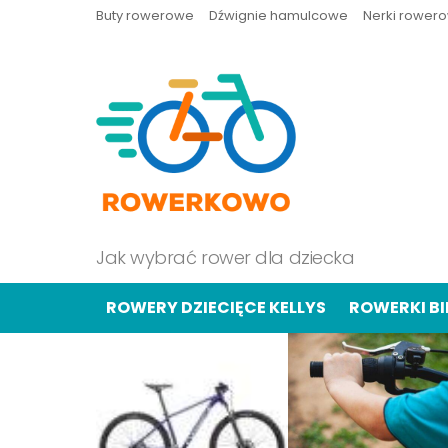
Buty rowerowe
Dźwignie hamulcowe
Nerki rower
Jak wybrać rower dla dziecka
ROWERY DZIECIĘCE KELLYS
ROWERKI B
OSTATNIE
TREŚCI