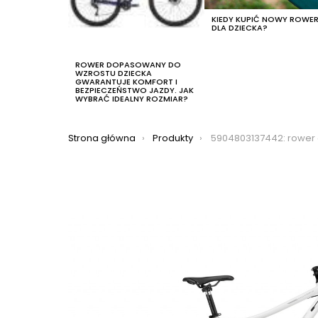
KIEDY KUPIĆ NOWY ROWE
DLA DZIECKA?
ROWER DOPASOWANY DO
WZROSTU DZIECKA
GWARANTUJE KOMFORT I
BEZPIECZEŃSTWO JAZDY. JAK
WYBRAĆ IDEALNY ROZMIAR?
Jesteś tutaj:
Strona główna
Produkty
5904803137442: rower crossowy romet orkan 3 d lite 20