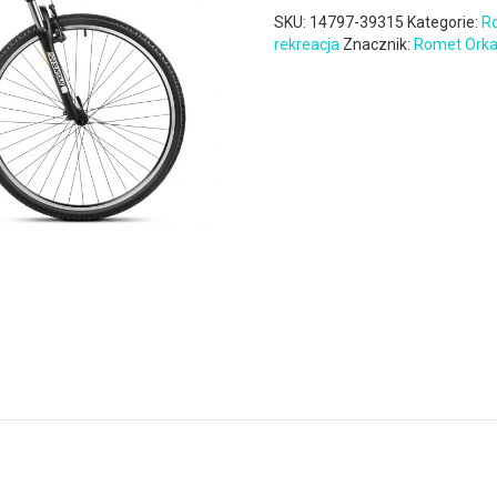
SKU:
14797-39315
Kategorie:
R
rekreacja
Znacznik:
Romet Ork