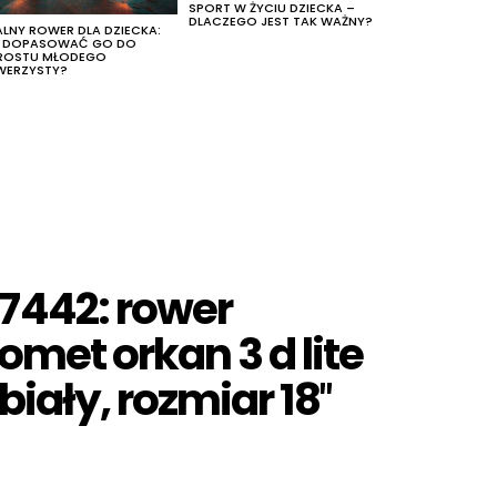
SPORT W ŻYCIU DZIECKA –
DLACZEGO JEST TAK WAŻNY?
ALNY ROWER DLA DZIECKA:
K DOPASOWAĆ GO DO
ROSTU MŁODEGO
WERZYSTY?
7442: rower
met orkan 3 d lite
biały, rozmiar 18″