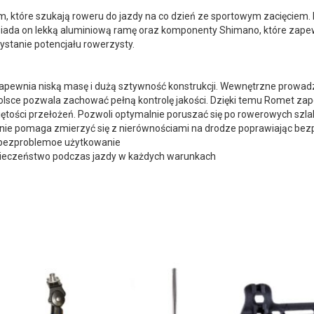
 które szukają roweru do jazdy na co dzień ze sportowym zacięciem. 
siada on lekką aluminiową ramę oraz komponenty Shimano, które zape
stanie potencjału rowerzysty.
zapewnia niską masę i dużą sztywność konstrukcji. Wewnętrzne prowa
sce pozwala zachować pełną kontrolę jakości. Dzięki temu Romet za
ętości przełożeń. Pozwoli optymalnie poruszać się po rowerowych szl
nie pomaga zmierzyć się z nierównościami na drodze poprawiając bez
 bezproblemoe użytkowanie
eczeństwo podczas jazdy w każdych warunkach