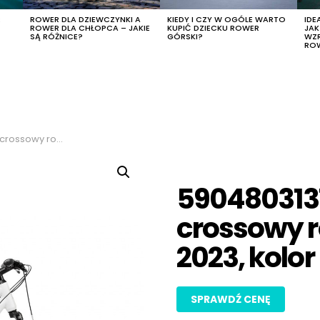
R
ROWER DLA DZIEWCZYNKI A
KIEDY I CZY W OGÓLE WARTO
IDE
ROWER DLA CHŁOPCA – JAKIE
KUPIĆ DZIECKU ROWER
JA
SĄ RÓŻNICE?
GÓRSKI?
WZ
RO
23, kolor biały, rozmiar 18″
590480313
crossowy ro
2023, kolor 
SPRAWDŹ CENĘ