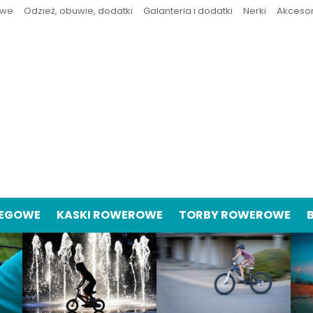
owe
Odzież, obuwie, dodatki
Galanteria i dodatki
Nerki
Akceso
IEGOWE
KASKI ROWEROWE
TORBY ROWEROWE