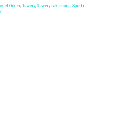
omet Orkan
,
Rowery
,
Rowery i akcesoria
,
Sport i
an