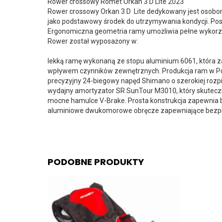
Rower crossowy Romet Orkan 3 D Lite 2023
Rower crossowy Orkan 3 D Lite dedykowany jest osobom,
jako podstawowy środek do utrzymywania kondycji. Po
Ergonomiczna geometria ramy umożliwia pełne wykorzy
Rower został wyposażony w:
lekką ramę wykonaną ze stopu aluminium 6061, która 
wpływem czynników zewnętrznych. Produkcja ram w Pol
precyzyjny 24-biegowy napęd Shimano o szerokiej rozpi
wydajny amortyzator SR SunTour M3010, który skutecz
mocne hamulce V-Brake. Prosta konstrukcja zapewnia
aluminiowe dwukomorowe obręcze zapewniające bezpi
PODOBNE PRODUKTY