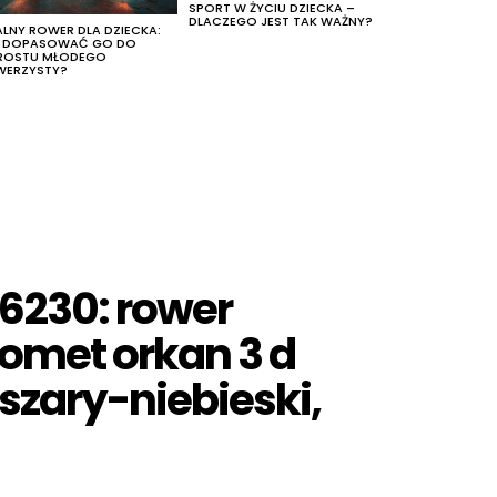
SPORT W ŻYCIU DZIECKA –
DLACZEGO JEST TAK WAŻNY?
ALNY ROWER DLA DZIECKA:
K DOPASOWAĆ GO DO
ROSTU MŁODEGO
WERZYSTY?
6230: rower
omet orkan 3 d
 szary-niebieski,