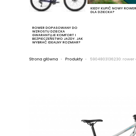
KIEDY KUPIĆ NOWY ROWE
DLA DZIECKA?
ROWER DOPASOWANY DO
WZROSTU DZIECKA
GWARANTUJE KOMFORT I
BEZPIECZEŃSTWO JAZDY. JAK
WYBRAĆ IDEALNY ROZMIAR?
Jesteś tutaj:
Strona główna
Produkty
5904803136230: rower crossowy romet orkan 3 d 2023, kolo