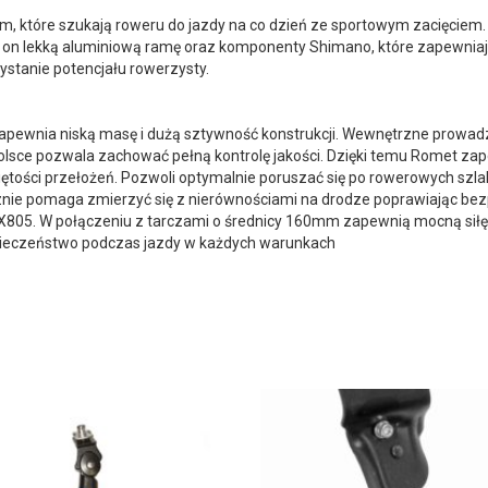
 które szukają roweru do jazdy na co dzień ze sportowym zacięciem. 
 on lekką aluminiową ramę oraz komponenty Shimano, które zapewnia
stanie potencjału rowerzysty.
zapewnia niską masę i dużą sztywność konstrukcji. Wewnętrzne prowa
sce pozwala zachować pełną kontrolę jakości. Dzięki temu Romet za
ętości przełożeń. Pozwoli optymalnie poruszać się po rowerowych szl
znie pomaga zmierzyć się z nierównościami na drodze poprawiając be
05. W połączeniu z tarczami o średnicy 160mm zapewnią mocną siłę
eczeństwo podczas jazdy w każdych warunkach