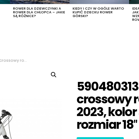
R
ROWER DLA DZIEWCZYNKI A
KIEDY I CZY W OGÓLE WARTO
IDE
ROWER DLA CHŁOPCA – JAKIE
KUPIĆ DZIECKU ROWER
JA
SĄ RÓŻNICE?
GÓRSKI?
WZ
RO
r szary-niebieski, rozmiar 18″
590480313
crossowy r
2023, kolor
rozmiar 18″