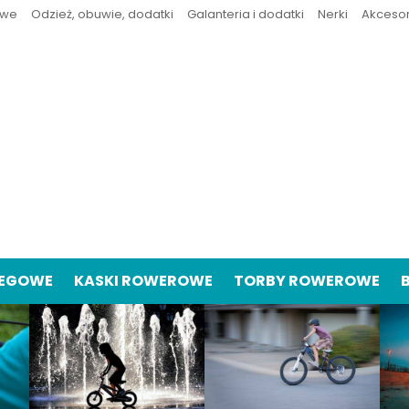
owe
Odzież, obuwie, dodatki
Galanteria i dodatki
Nerki
Akceso
IEGOWE
KASKI ROWEROWE
TORBY ROWEROWE