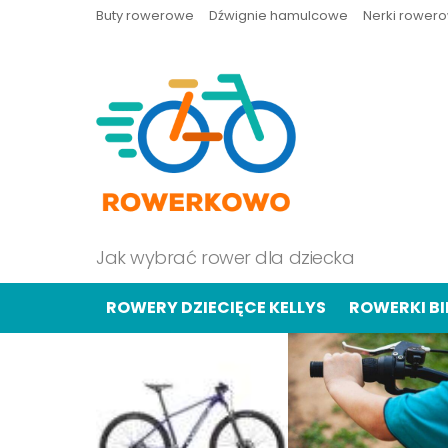
Buty rowerowe
Dźwignie hamulcowe
Nerki rower
Jak wybrać rower dla dziecka
ROWERY DZIECIĘCE KELLYS
ROWERKI B
OSTATNIE
TREŚCI