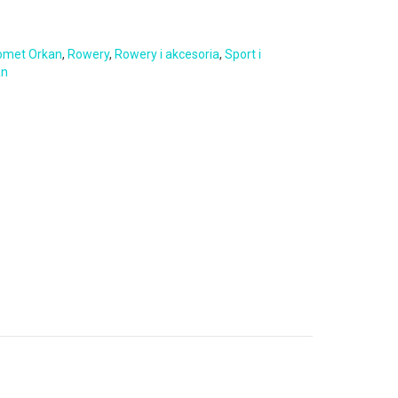
omet Orkan
,
Rowery
,
Rowery i akcesoria
,
Sport i
an