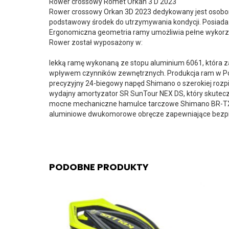
Rower crossowy Romet Orkan 3 D 2023
Rower crossowy Orkan 3D 2023 dedykowany jest osobom,
podstawowy środek do utrzymywania kondycji. Posiada
Ergonomiczna geometria ramy umożliwia pełne wykorzy
Rower został wyposażony w:
lekką ramę wykonaną ze stopu aluminium 6061, która 
wpływem czynników zewnętrznych. Produkcja ram w Pol
precyzyjny 24-biegowy napęd Shimano o szerokiej rozpi
wydajny amortyzator SR SunTour NEX DS, który skutec
mocne mechaniczne hamulce tarczowe Shimano BR-TX8
aluminiowe dwukomorowe obręcze zapewniające bezpi
PODOBNE PRODUKTY