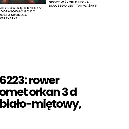
SPORT W ŻYCIU DZIECKA –
DLACZEGO JEST TAK WAŻNY?
ALNY ROWER DLA DZIECKA:
K DOPASOWAĆ GO DO
ROSTU MŁODEGO
WERZYSTY?
6223: rower
omet orkan 3 d
r biało-miętowy,