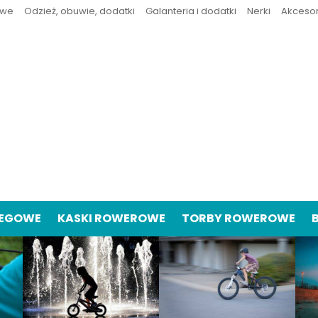
owe
Odzież, obuwie, dodatki
Galanteria i dodatki
Nerki
Akceso
IEGOWE
KASKI ROWEROWE
TORBY ROWEROWE