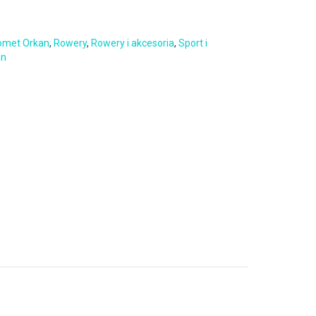
omet Orkan
,
Rowery
,
Rowery i akcesoria
,
Sport i
an