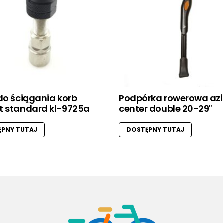
do ściągania korb
Podpórka rowerowa az
t standard kl-9725a
center double 20-29″
PNY TUTAJ
DOSTĘPNY TUTAJ