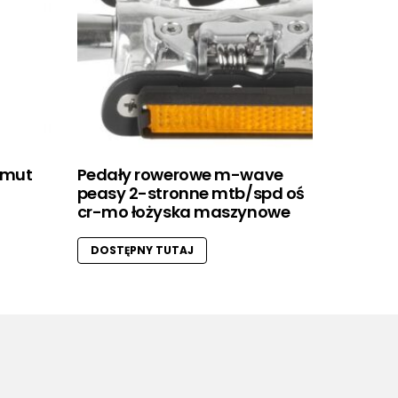
imut
Pedały rowerowe m-wave
peasy 2-stronne mtb/spd oś
cr-mo łożyska maszynowe
DOSTĘPNY TUTAJ