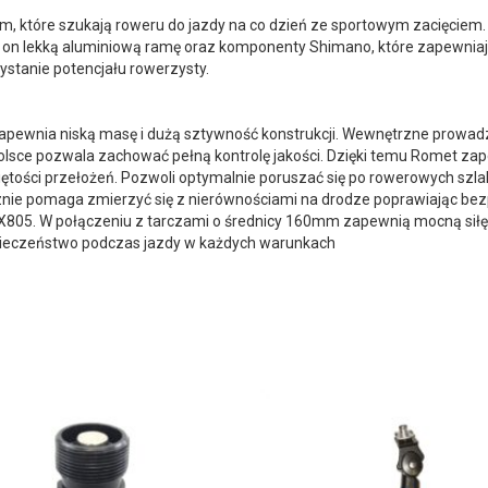
 które szukają roweru do jazdy na co dzień ze sportowym zacięciem. 
 on lekką aluminiową ramę oraz komponenty Shimano, które zapewnia
stanie potencjału rowerzysty.
zapewnia niską masę i dużą sztywność konstrukcji. Wewnętrzne prowa
sce pozwala zachować pełną kontrolę jakości. Dzięki temu Romet za
ętości przełożeń. Pozwoli optymalnie poruszać się po rowerowych szl
znie pomaga zmierzyć się z nierównościami na drodze poprawiając be
05. W połączeniu z tarczami o średnicy 160mm zapewnią mocną siłę
eczeństwo podczas jazdy w każdych warunkach