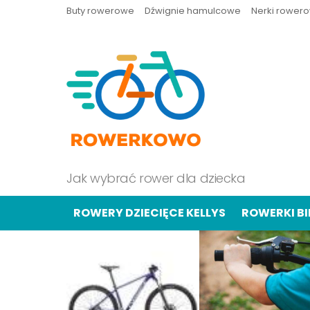
Buty rowerowe
Dźwignie hamulcowe
Nerki rower
Jak wybrać rower dla dziecka
ROWERY DZIECIĘCE KELLYS
ROWERKI B
OSTATNIE
TREŚCI