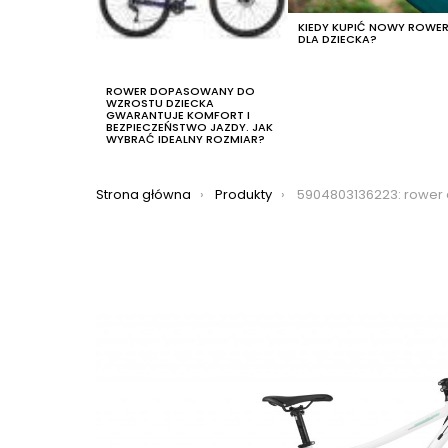
KIEDY KUPIĆ NOWY ROWE
DLA DZIECKA?
ROWER DOPASOWANY DO
WZROSTU DZIECKA
GWARANTUJE KOMFORT I
BEZPIECZEŃSTWO JAZDY. JAK
WYBRAĆ IDEALNY ROZMIAR?
Jesteś tutaj:
Strona główna
Produkty
5904803136223: rower crossowy romet orkan 3 d 2023, kol