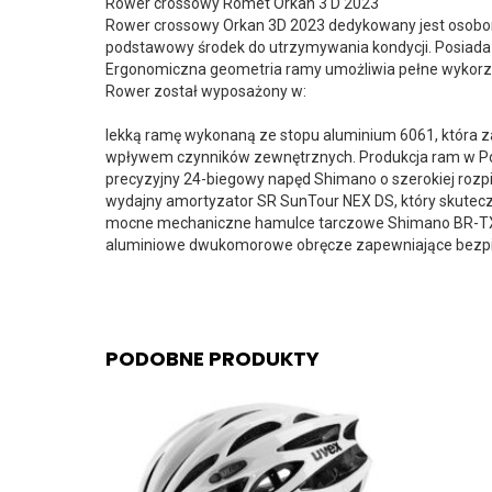
Rower crossowy Romet Orkan 3 D 2023
Rower crossowy Orkan 3D 2023 dedykowany jest osobom,
podstawowy środek do utrzymywania kondycji. Posiada
Ergonomiczna geometria ramy umożliwia pełne wykorzy
Rower został wyposażony w:
lekką ramę wykonaną ze stopu aluminium 6061, która 
wpływem czynników zewnętrznych. Produkcja ram w Pol
precyzyjny 24-biegowy napęd Shimano o szerokiej rozpi
wydajny amortyzator SR SunTour NEX DS, który skutec
mocne mechaniczne hamulce tarczowe Shimano BR-TX8
aluminiowe dwukomorowe obręcze zapewniające bezpi
PODOBNE PRODUKTY