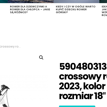
R
ROWER DLA DZIEWCZYNKI A
KIEDY I CZY W OGÓLE WARTO
IDE
ROWER DLA CHŁOPCA – JAKIE
KUPIĆ DZIECKU ROWER
JA
SĄ RÓŻNICE?
GÓRSKI?
WZ
RO
or biało-miętowy, rozmiar 18″
590480313
crossowy r
2023, kolo
rozmiar 18″