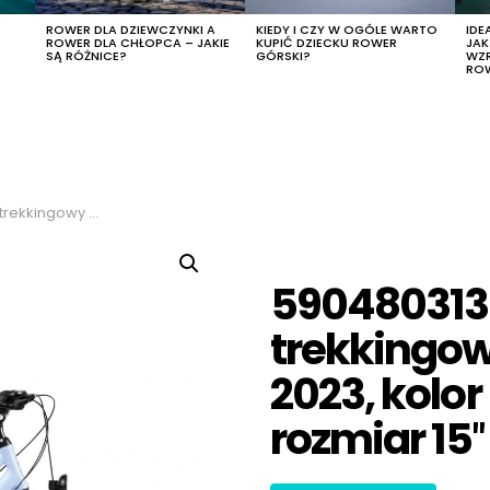
R
ROWER DLA DZIEWCZYNKI A
KIEDY I CZY W OGÓLE WARTO
IDE
ROWER DLA CHŁOPCA – JAKIE
KUPIĆ DZIECKU ROWER
JA
SĄ RÓŻNICE?
GÓRSKI?
WZ
RO
lor niebieski-biały, rozmiar 15″
590480313
trekkingow
2023, kolor
rozmiar 15″