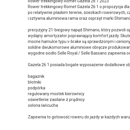
Rower trekkingowy Romet Gazela 26 1 2023
Rower trekkingowy Romet Gazela 26 1 o propozycja dla o
po relatywnie płaskim terenie, ścieżkach rowerowych, 
i sztywna aluminiowa rama oraz osprzęt marki Shiman
precyzyjny 21-biegowy napęd Shimano, który pozwoli o
wydajny amortyzator poprawiający komfort jazdy. Skute
mocne hamulce typu v-brake są sprawdzonym i ceniony
solidne dwukomorowe aluminiowe obręcze produkowan
wygodne siodło Selle Royal / Selle Bassano zapewnia 
Gazela 26 1 posiada bogate wyposażenie dodatkowe obe
bagażnik
błotniki
podpórka
regulowany mostek kierownicy
oświetlenie zasilane z prądnicy
osłona łańcucha
Zapewnia to gotowość roweru do jazdy w każdych waru