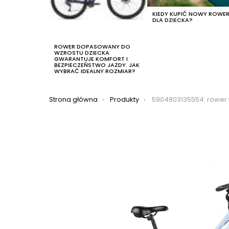
KIEDY KUPIĆ NOWY ROWE
DLA DZIECKA?
ROWER DOPASOWANY DO
WZROSTU DZIECKA
GWARANTUJE KOMFORT I
BEZPIECZEŃSTWO JAZDY. JAK
WYBRAĆ IDEALNY ROZMIAR?
Jesteś tutaj:
Strona główna
Produkty
5904803135554: rower trekkingowy romet gazela 26 1 2023, ko