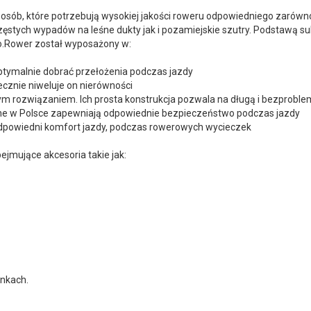
sób, które potrzebują wysokiej jakości roweru odpowiedniego zarówno d
częstych wypadów na leśne dukty jak i pozamiejskie szutry. Podstawą s
o.Rower został wyposażony w:
ptymalnie dobrać przełożenia podczas jazdy
cznie niweluje on nierówności
m rozwiązaniem. Ich prosta konstrukcja pozwala na długą i bezproble
e w Polsce zapewniają odpowiednie bezpieczeństwo podczas jazdy
odpowiedni komfort jazdy, podczas rowerowych wycieczek
jmujące akcesoria takie jak:
nkach.