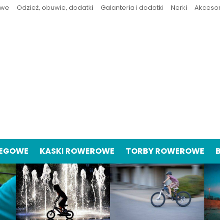
owe
Odzież, obuwie, dodatki
Galanteria i dodatki
Nerki
Akceso
IEGOWE
KASKI ROWEROWE
TORBY ROWEROWE