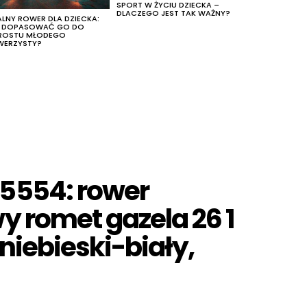
SPORT W ŻYCIU DZIECKA –
DLACZEGO JEST TAK WAŻNY?
ALNY ROWER DLA DZIECKA:
K DOPASOWAĆ GO DO
ROSTU MŁODEGO
WERZYSTY?
5554: rower
y romet gazela 26 1
 niebieski-biały,