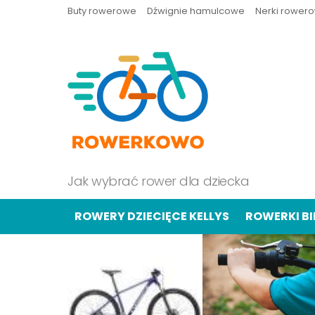
Buty rowerowe
Dźwignie hamulcowe
Nerki rower
Jak wybrać rower dla dziecka
ROWERY DZIECIĘCE KELLYS
ROWERKI B
OSTATNIE
TREŚCI