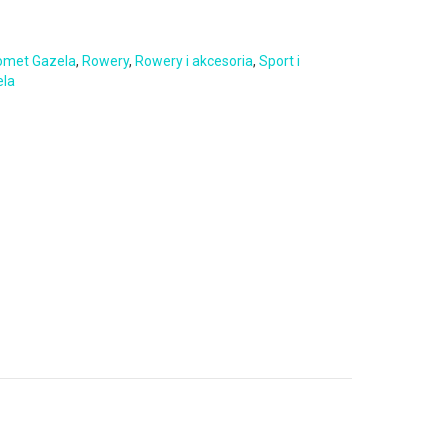
omet Gazela
,
Rowery
,
Rowery i akcesoria
,
Sport i
ela