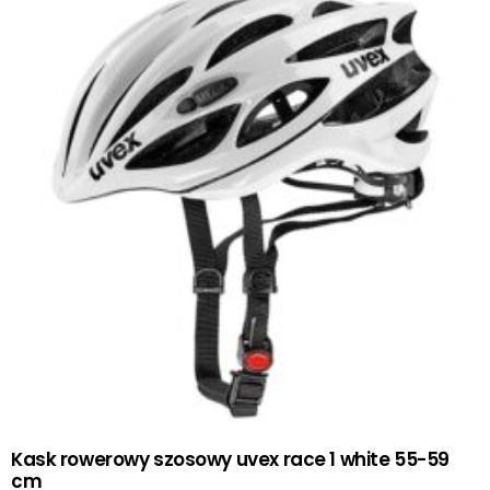
Kask rowerowy szosowy uvex race 1 white 55-59
cm