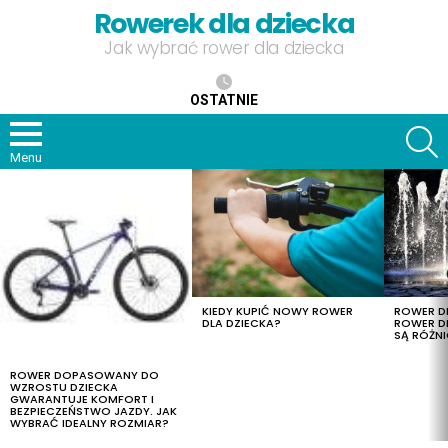
Rowerek dla dziecka
Jak wybrać rower dla dziecka
OSTATNIE
S
Menu
OSTATNIE
TREŚCI
KIEDY KUPIĆ NOWY ROWER
ROWER DL
DLA DZIECKA?
ROWER DL
SĄ RÓŻNI
ROWER DOPASOWANY DO
WZROSTU DZIECKA
GWARANTUJE KOMFORT I
BEZPIECZEŃSTWO JAZDY. JAK
WYBRAĆ IDEALNY ROZMIAR?