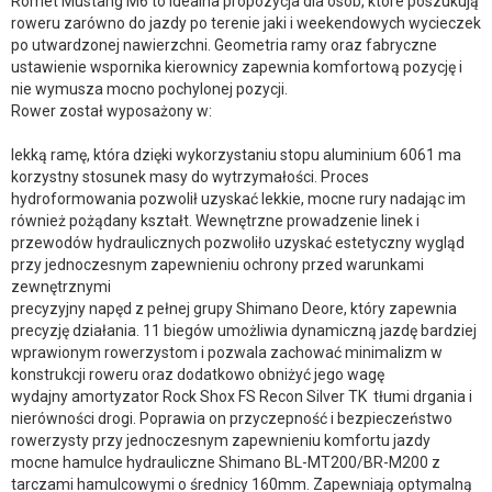
Romet Mustang M6 to idealna propozycja dla osób, które poszukują
roweru zarówno do jazdy po terenie jaki i weekendowych wycieczek
po utwardzonej nawierzchni. Geometria ramy oraz fabryczne
ustawienie wspornika kierownicy zapewnia komfortową pozycję i
nie wymusza mocno pochylonej pozycji.
Rower został wyposażony w:
lekką ramę, która dzięki wykorzystaniu stopu aluminium 6061 ma
korzystny stosunek masy do wytrzymałości. Proces
hydroformowania pozwolił uzyskać lekkie, mocne rury nadając im
również pożądany kształt. Wewnętrzne prowadzenie linek i
przewodów hydraulicznych pozwoliło uzyskać estetyczny wygląd
przy jednoczesnym zapewnieniu ochrony przed warunkami
zewnętrznymi
precyzyjny napęd z pełnej grupy Shimano Deore, który zapewnia
precyzję działania. 11 biegów umożliwia dynamiczną jazdę bardziej
wprawionym rowerzystom i pozwala zachować minimalizm w
konstrukcji roweru oraz dodatkowo obniżyć jego wagę
wydajny amortyzator Rock Shox FS Recon Silver TK tłumi drgania i
nierówności drogi. Poprawia on przyczepność i bezpieczeństwo
rowerzysty przy jednoczesnym zapewnieniu komfortu jazdy
mocne hamulce hydrauliczne Shimano BL-MT200/BR-M200 z
tarczami hamulcowymi o średnicy 160mm. Zapewniają optymalną