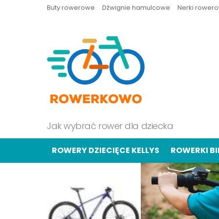
Buty rowerowe
Dźwignie hamulcowe
Nerki rower
Jak wybrać rower dla dziecka
ROWERY DZIECIĘCE KELLYS
ROWERKI B
OSTATNIE
TREŚCI