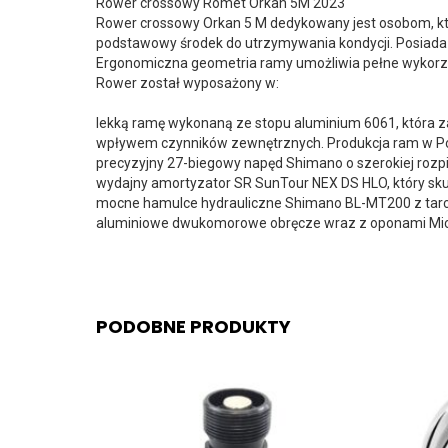
Rower crossowy Romet Orkan 5M 2023
Rower crossowy Orkan 5 M dedykowany jest osobom, któ
podstawowy środek do utrzymywania kondycji. Posiada
Ergonomiczna geometria ramy umożliwia pełne wykorzy
Rower został wyposażony w:
lekką ramę wykonaną ze stopu aluminium 6061, która 
wpływem czynników zewnętrznych. Produkcja ram w Pol
precyzyjny 27-biegowy napęd Shimano o szerokiej rozpi
wydajny amortyzator SR SunTour NEX DS HLO, który sk
mocne hamulce hydrauliczne Shimano BL-MT200 z ta
aluminiowe dwukomorowe obręcze wraz z oponami Mich
PODOBNE PRODUKTY