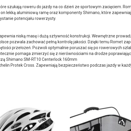
re szukają roweru do jazdy na co dzień ze sportowym zacięciem. Rome
 on lekką aluminiową ramę oraz komponenty Shimano, które zapewnia
stanie potencjału rowerzysty.
zapewnia niską masę i dużą sztywność konstrukcji. Wewnętrzne prowa
sce pozwala zachować pełną kontrolę jakości. Dzięki temu Romet za
ętości przełożeń. Pozwoli optymalnie poruszać się po rowerowych szl
utecznie pomaga zmierzyć się z nierównościami na drodze poprawiają
rczą Shimano SM-RT10 Centerlock 160mm
elin Protek Cross. Zapewniają bezpieczeństwo podczas jazdy w każ