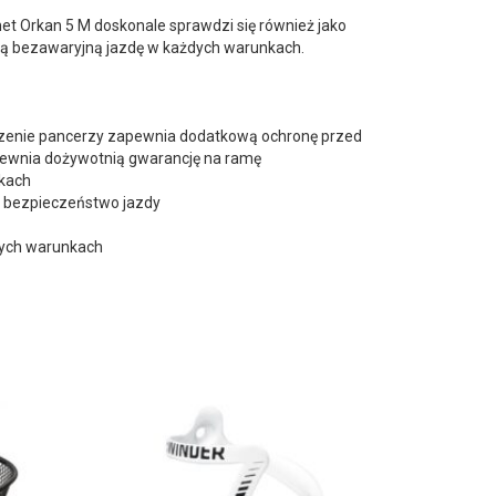
t Orkan 5 M doskonale sprawdzi się również jako
ją bezawaryjną jazdę w każdych warunkach.
dzenie pancerzy zapewnia dodatkową ochronę przed
pewnia dożywotnią gwarancję na ramę
akach
c bezpieczeństwo jazdy
dych warunkach