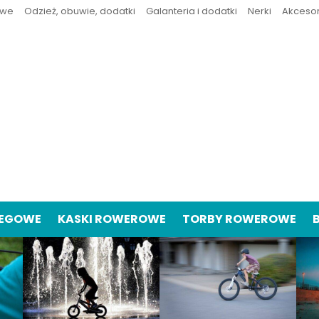
owe
Odzież, obuwie, dodatki
Galanteria i dodatki
Nerki
Akceso
IEGOWE
KASKI ROWEROWE
TORBY ROWEROWE