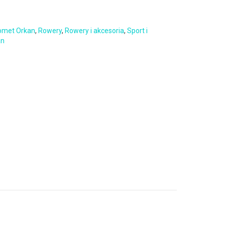
omet Orkan
,
Rowery
,
Rowery i akcesoria
,
Sport i
an