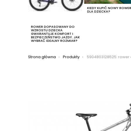
KIEDY KUPIĆ NOWY ROWE
DLA DZIECKA?
ROWER DOPASOWANY DO
WZROSTU DZIECKA
GWARANTUJE KOMFORT I
BEZPIECZEŃSTWO JAZDY. JAK
WYBRAĆ IDEALNY ROZMIAR?
Jesteś tutaj:
Strona główna
Produkty
5904803128525: rower crossowy romet orkan 5m 2023, kolor