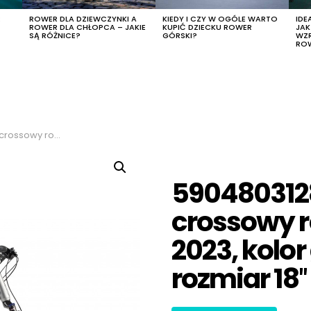
R
ROWER DLA DZIEWCZYNKI A
KIEDY I CZY W OGÓLE WARTO
IDE
ROWER DLA CHŁOPCA – JAKIE
KUPIĆ DZIECKU ROWER
JA
SĄ RÓŻNICE?
GÓRSKI?
WZ
RO
 grafitowo-biały, rozmiar 18″
590480312
crossowy 
2023, kolor
rozmiar 18″