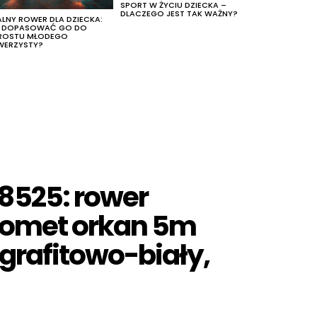
SPORT W ŻYCIU DZIECKA –
DLACZEGO JEST TAK WAŻNY?
ALNY ROWER DLA DZIECKA:
K DOPASOWAĆ GO DO
ROSTU MŁODEGO
WERZYSTY?
8525: rower
romet orkan 5m
 grafitowo-biały,