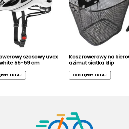
rowerowy szosowy uvex
Kosz rowerowy na kier
 white 55-59 cm
azimut siatka klip
PNY TUTAJ
DOSTĘPNY TUTAJ