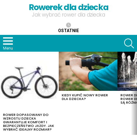
Rowerek dla dziecka
Jak wybrać rower dla dziecka
OSTATNIE
S
Menu
OSTATNIE
TREŚCI
KIEDY KUPIĆ NOWY ROWER
ROWER DL
DLA DZIECKA?
ROWER DL
SĄ RÓŻNI
ROWER DOPASOWANY DO
WZROSTU DZIECKA
GWARANTUJE KOMFORT I
BEZPIECZEŃSTWO JAZDY. JAK
WYBRAĆ IDEALNY ROZMIAR?