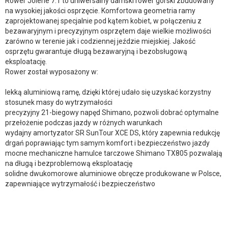
Rower Jolene 7.1 to uniwersalny damski rower górski zbudowany
na wysokiej jakości osprzęcie. Komfortowa geometria ramy
zaprojektowanej specjalnie pod kątem kobiet, w połączeniu z
bezawaryjnym i precyzyjnym osprzętem daje wielkie możliwości
zarówno w terenie jak i codziennej jeździe miejskiej. Jakość
osprzętu gwarantuje długą bezawaryjną i bezobsługową
eksploatację.
Rower został wyposażony w:
lekką aluminiową ramę, dzięki której udało się uzyskać korzystny
stosunek masy do wytrzymałości
precyzyjny 21-biegowy napęd Shimano, pozwoli dobrać optymalne
przełożenie podczas jazdy w różnych warunkach
wydajny amortyzator SR SunTour XCE DS, który zapewnia redukcję
drgań poprawiając tym samym komfort i bezpieczeństwo jazdy
mocne mechaniczne hamulce tarczowe Shimano TX805 pozwalają
na długą i bezproblemową eksploatację
solidne dwukomorowe aluminiowe obręcze produkowane w Polsce,
zapewniające wytrzymałość i bezpieczeństwo