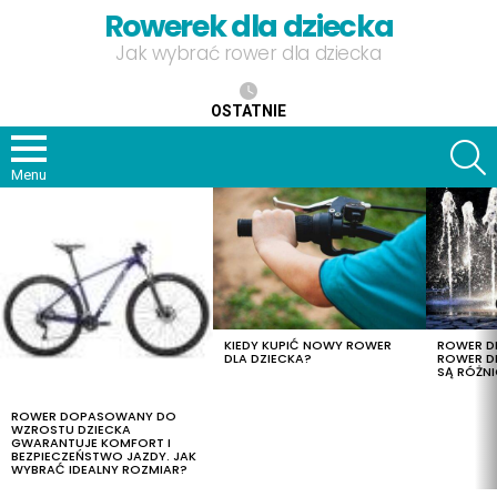
Rowerek dla dziecka
Jak wybrać rower dla dziecka
OSTATNIE
S
Menu
OSTATNIE
TREŚCI
KIEDY KUPIĆ NOWY ROWER
ROWER DL
DLA DZIECKA?
ROWER DL
SĄ RÓŻNI
ROWER DOPASOWANY DO
WZROSTU DZIECKA
GWARANTUJE KOMFORT I
BEZPIECZEŃSTWO JAZDY. JAK
WYBRAĆ IDEALNY ROZMIAR?