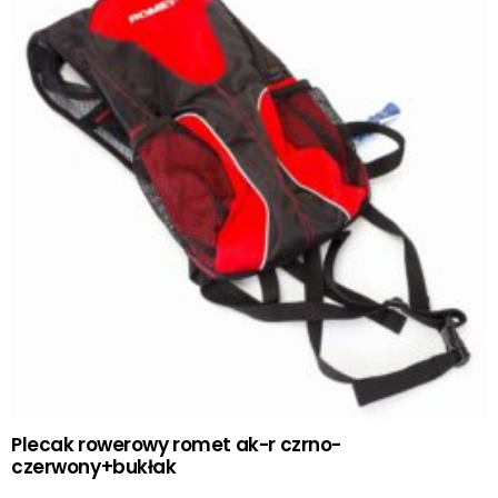
Plecak rowerowy romet ak-r czrno-
czerwony+bukłak