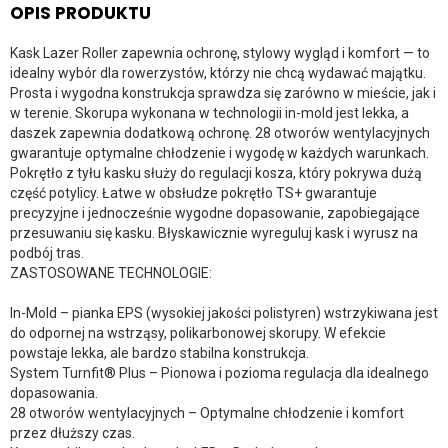
OPIS PRODUKTU
Kask Lazer Roller zapewnia ochronę, stylowy wygląd i komfort — to
idealny wybór dla rowerzystów, którzy nie chcą wydawać majątku.
Prosta i wygodna konstrukcja sprawdza się zarówno w mieście, jak i
w terenie. Skorupa wykonana w technologii in-mold jest lekka, a
daszek zapewnia dodatkową ochronę. 28 otworów wentylacyjnych
gwarantuje optymalne chłodzenie i wygodę w każdych warunkach.
Pokrętło z tyłu kasku służy do regulacji kosza, który pokrywa dużą
część potylicy. Łatwe w obsłudze pokrętło TS+ gwarantuje
precyzyjne i jednocześnie wygodne dopasowanie, zapobiegające
przesuwaniu się kasku. Błyskawicznie wyreguluj kask i wyrusz na
podbój tras.
ZASTOSOWANE TECHNOLOGIE:
In-Mold – pianka EPS (wysokiej jakości polistyren) wstrzykiwana jest
do odpornej na wstrząsy, polikarbonowej skorupy. W efekcie
powstaje lekka, ale bardzo stabilna konstrukcja.
System Turnfit® Plus – Pionowa i pozioma regulacja dla idealnego
dopasowania.
28 otworów wentylacyjnych – Optymalne chłodzenie i komfort
przez dłuższy czas.