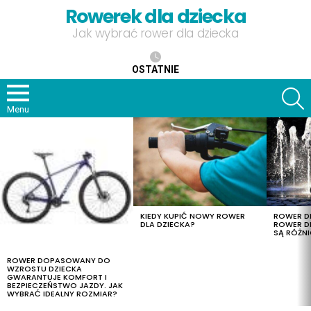
Rowerek dla dziecka
Jak wybrać rower dla dziecka
OSTATNIE
S
Menu
OSTATNIE
TREŚCI
KIEDY KUPIĆ NOWY ROWER
ROWER DL
DLA DZIECKA?
ROWER DL
SĄ RÓŻNI
ROWER DOPASOWANY DO
WZROSTU DZIECKA
GWARANTUJE KOMFORT I
BEZPIECZEŃSTWO JAZDY. JAK
WYBRAĆ IDEALNY ROZMIAR?