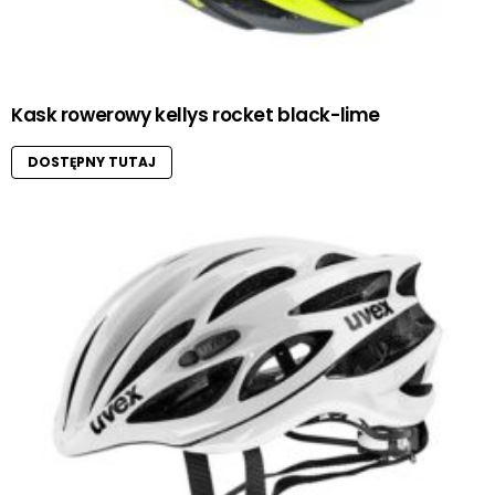
Kask rowerowy kellys rocket black-lime
DOSTĘPNY TUTAJ