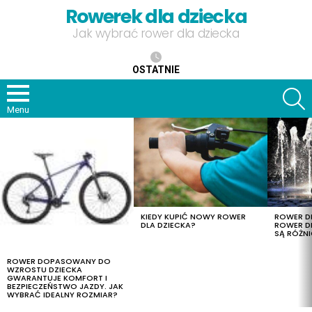
Rowerek dla dziecka
Jak wybrać rower dla dziecka
OSTATNIE
S
Menu
OSTATNIE
TREŚCI
KIEDY KUPIĆ NOWY ROWER
ROWER DL
DLA DZIECKA?
ROWER DL
SĄ RÓŻNI
ROWER DOPASOWANY DO
WZROSTU DZIECKA
GWARANTUJE KOMFORT I
BEZPIECZEŃSTWO JAZDY. JAK
WYBRAĆ IDEALNY ROZMIAR?