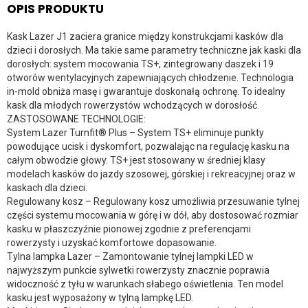
OPIS PRODUKTU
Kask Lazer J1 zaciera granice między konstrukcjami kasków dla
dzieci i dorosłych. Ma takie same parametry techniczne jak kaski dla
dorosłych: system mocowania TS+, zintegrowany daszek i 19
otworów wentylacyjnych zapewniających chłodzenie. Technologia
in-mold obniża masę i gwarantuje doskonałą ochronę. To idealny
kask dla młodych rowerzystów wchodzących w dorosłość.
ZASTOSOWANE TECHNOLOGIE:
System Lazer Turnfit® Plus – System TS+ eliminuje punkty
powodujące ucisk i dyskomfort, pozwalając na regulację kasku na
całym obwodzie głowy. TS+ jest stosowany w średniej klasy
modelach kasków do jazdy szosowej, górskiej i rekreacyjnej oraz w
kaskach dla dzieci.
Regulowany kosz – Regulowany kosz umożliwia przesuwanie tylnej
części systemu mocowania w górę i w dół, aby dostosować rozmiar
kasku w płaszczyźnie pionowej zgodnie z preferencjami
rowerzysty i uzyskać komfortowe dopasowanie.
Tylna lampka Lazer – Zamontowanie tylnej lampki LED w
najwyższym punkcie sylwetki rowerzysty znacznie poprawia
widoczność z tyłu w warunkach słabego oświetlenia. Ten model
kasku jest wyposażony w tylną lampkę LED.