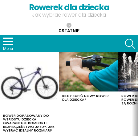
Rowerek dla dziecka
Jak wybrać rower dla dziecka
OSTATNIE
S
Menu
OSTATNIE
TREŚCI
KIEDY KUPIĆ NOWY ROWER
ROWER DL
DLA DZIECKA?
ROWER DL
SĄ RÓŻNI
ROWER DOPASOWANY DO
WZROSTU DZIECKA
GWARANTUJE KOMFORT I
BEZPIECZEŃSTWO JAZDY. JAK
WYBRAĆ IDEALNY ROZMIAR?