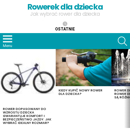
Rowerek dla dziecka
Jak wybrać rower dla dziecka
OSTATNIE
S
Menu
OSTATNIE
TREŚCI
KIEDY KUPIĆ NOWY ROWER
ROWER DL
DLA DZIECKA?
ROWER DL
SĄ RÓŻNI
ROWER DOPASOWANY DO
WZROSTU DZIECKA
GWARANTUJE KOMFORT I
BEZPIECZEŃSTWO JAZDY. JAK
WYBRAĆ IDEALNY ROZMIAR?