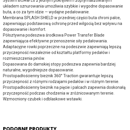
System BOA® L6 z jednym pokrętłem i zoptymalizowanym
układem sznurowania umożliwia szybkie i wygodne dopasowanie
buta, a co za tym idzie — wydajne pedałowanie.
Membrana SPLASH SHIELD w przedniej części buta chroni palce,
zapewniając podstawową ochronę przed wilgocią bez wpływu na
dopasowanie i komfort.
Półsztywna podeszwa środkowa Power Transfer Blade
zapewniająca efektywne przenoszenie siły pedałowania.
Adaptacyjne rowki poprzeczne na podeszwie zapewniają lepszą
przyczepność niezależnie od kształtu platformy pedałów i
rozmieszczenia pinów.
Dopasowana do damskiej stopy podeszwa zapewnia bardziej
naturalne, wygodniejsze dopasowanie.
Prostopadłościenny bieżnik 360° Traction gwarantuje lepszą
przyczepność z różnymi rodzajami pedałów i w różnym terenie.
Prostopadłościenny bieżnik na pięcie i palcach zapewnia doskonałą
przyczepność podczas chodzenia w zróżnicowanym terenie.
Wzmocniony czubek i odblaskowe wstawki.
PODOBNE PRODUKTY