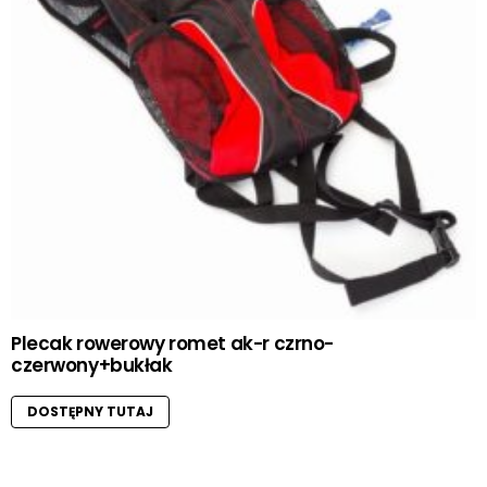
Plecak rowerowy romet ak-r czrno-
czerwony+bukłak
DOSTĘPNY TUTAJ