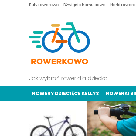
Buty rowerowe
Dźwignie hamulcowe
Nerki rower
Jak wybrać rower dla dziecka
ROWERY DZIECIĘCE KELLYS
ROWERKI B
OSTATNIE
TREŚCI