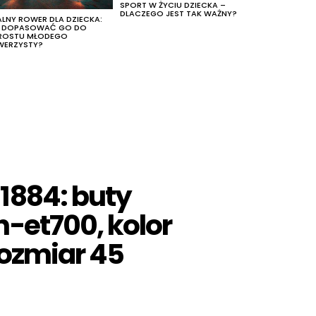
SPORT W ŻYCIU DZIECKA –
DLACZEGO JEST TAK WAŻNY?
ALNY ROWER DLA DZIECKA:
K DOPASOWAĆ GO DO
ROSTU MŁODEGO
WERZYSTY?
1884: buty
-et700, kolor
rozmiar 45