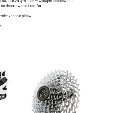
a, a co za tym idzie — wydajne pedałowanie.
 na dopasowanie i komfort.
zmieszczenia pinów.
e.