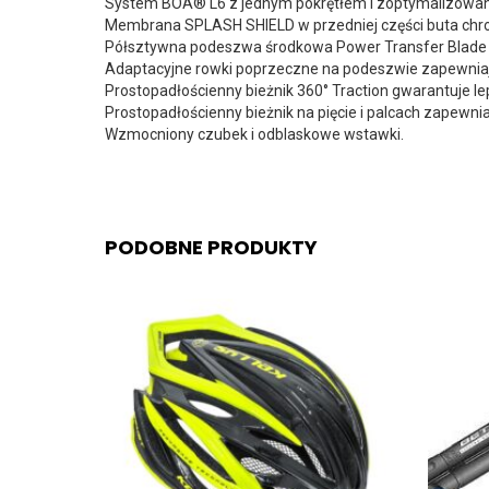
System BOA® L6 z jednym pokrętłem i zoptymalizowany
Membrana SPLASH SHIELD w przedniej części buta chro
Półsztywna podeszwa środkowa Power Transfer Blade 
Adaptacyjne rowki poprzeczne na podeszwie zapewniają
Prostopadłościenny bieżnik 360° Traction gwarantuje l
Prostopadłościenny bieżnik na pięcie i palcach zapew
Wzmocniony czubek i odblaskowe wstawki.
PODOBNE PRODUKTY