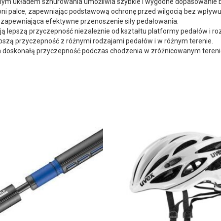
m układem sznurowania umożliwia szybkie i wygodne dopasowanie but
ni palce, zapewniając podstawową ochronę przed wilgocią bez wpływu
zapewniająca efektywne przenoszenie siły pedałowania.
 lepszą przyczepność niezależnie od kształtu platformy pedałów i ro
epszą przyczepność z różnymi rodzajami pedałów i w różnym terenie.
nia doskonałą przyczepność podczas chodzenia w zróżnicowanym tereni