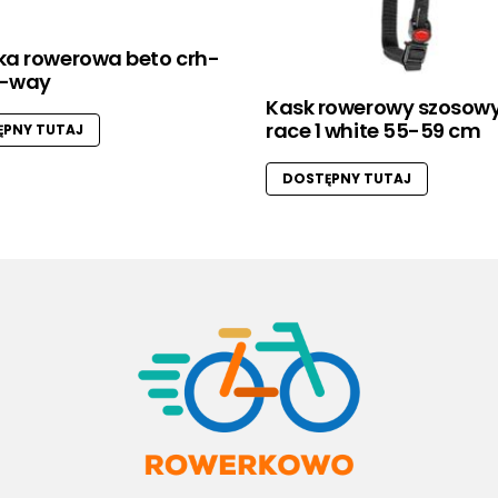
a rowerowa beto crh-
2-way
Kask rowerowy szosowy
race 1 white 55-59 cm
PNY TUTAJ
DOSTĘPNY TUTAJ