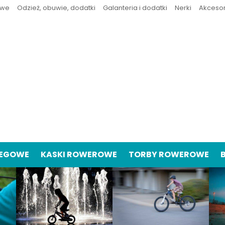
owe
Odzież, obuwie, dodatki
Galanteria i dodatki
Nerki
Akceso
IEGOWE
KASKI ROWEROWE
TORBY ROWEROWE