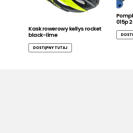
Pompk
015p 
Kask rowerowy kellys rocket
black-lime
DOSTĘ
DOSTĘPNY TUTAJ