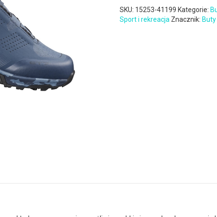
SKU:
15253-41199
Kategorie:
B
Sport i rekreacja
Znacznik:
Buty