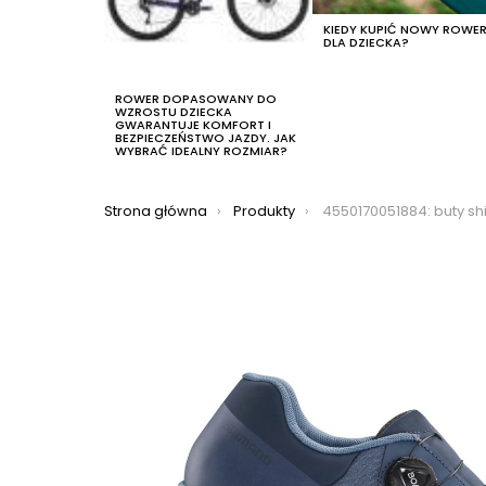
KIEDY KUPIĆ NOWY ROWE
DLA DZIECKA?
ROWER DOPASOWANY DO
WZROSTU DZIECKA
GWARANTUJE KOMFORT I
BEZPIECZEŃSTWO JAZDY. JAK
WYBRAĆ IDEALNY ROZMIAR?
Jesteś tutaj:
Strona główna
Produkty
4550170051884: buty shimano sh-et700, kolo