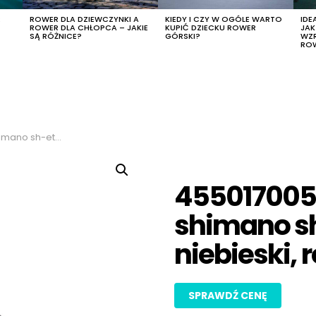
R
ROWER DLA DZIEWCZYNKI A
KIEDY I CZY W OGÓLE WARTO
IDE
ROWER DLA CHŁOPCA – JAKIE
KUPIĆ DZIECKU ROWER
JA
SĄ RÓŻNICE?
GÓRSKI?
WZ
RO
r niebieski, rozmiar 45
455017005
shimano sh
niebieski, 
SPRAWDŹ CENĘ