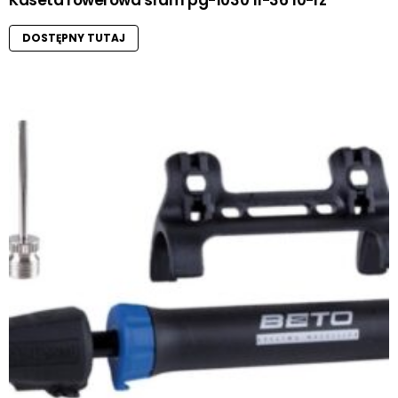
Kaseta rowerowa sram pg-1030 11-36 10-rz
DOSTĘPNY TUTAJ