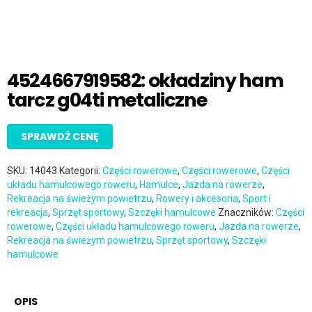
4524667919582: okładziny ham
tarcz g04ti metaliczne
SPRAWDŹ CENĘ
SKU:
14043
Kategorii:
Części rowerowe
,
Części rowerowe
,
Części
układu hamulcowego roweru
,
Hamulce
,
Jazda na rowerze
,
Rekreacja na świeżym powietrzu
,
Rowery i akcesoria
,
Sport i
rekreacja
,
Sprzęt sportowy
,
Szczęki hamulcowe
Znaczników:
Części
rowerowe
,
Części układu hamulcowego roweru
,
Jazda na rowerze
,
Rekreacja na świeżym powietrzu
,
Sprzęt sportowy
,
Szczęki
hamulcowe
OPIS