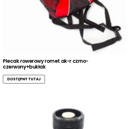
Plecak rowerowy romet ak-r czrno-
czerwony+bukłak
DOSTĘPNY TUTAJ