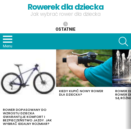
Rowerek dla dziecka
Jak wybrać rower dla dziecka
OSTATNIE
S
Menu
OSTATNIE
TREŚCI
KIEDY KUPIĆ NOWY ROWER
ROWER DL
DLA DZIECKA?
ROWER DL
SĄ RÓŻNI
ROWER DOPASOWANY DO
WZROSTU DZIECKA
GWARANTUJE KOMFORT I
BEZPIECZEŃSTWO JAZDY. JAK
WYBRAĆ IDEALNY ROZMIAR?