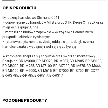
OPIS PRODUKTU
Okładziny hamulcowe Shimano G04Ti
– odpowiednie do hamulców MTB z grup XTR, Deore XT i SLX oraz
miejskich z grupy Alfine.
– metaliczna budowa zapewnia większą siłę działania niż w
przypadku okładzin żywicznych
– tytanowa płyta nośna szybciej oddaje ciepło, dzięki czemu
hamulce działają wydajniej i wolniej się zużywają
W komplecie znajduje się sprężyna oraz sworzeń montażowy.
Pasują do: BR-M9000, BR-M9020, BR-M987, BR-M985, BR-M8100,
BR-M8000, BR-M785, BR-M7100, BR-M7000, BR-M675, BR-M666,
BR-M6100, BR-M6000, BR-M615, BR-S7000, BR-S700, BR-CX77,
BR-RS785, BR-R785, BR-R517, BR-R317
PODOBNE PRODUKTY