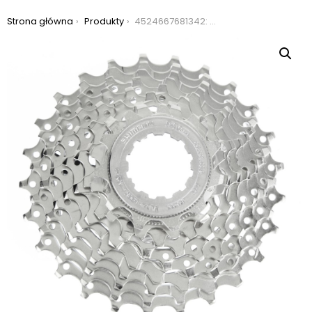
Jesteś tutaj:
Strona główna
Produkty
4524667681342: kaseta shimano cs-hg400 11-25 9rz