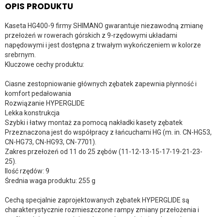
OPIS PRODUKTU
Kaseta HG400-9 firmy SHIMANO gwarantuje niezawodną zmianę
przełożeń w rowerach górskich z 9-rzędowymi układami
napędowymi i jest dostępna z trwałym wykończeniem w kolorze
srebrnym.
Kluczowe cechy produktu:
Ciasne zestopniowanie głównych zębatek zapewnia płynność i
komfort pedałowania
Rozwiązanie HYPERGLIDE
Lekka konstrukcja
Szybki i łatwy montaż za pomocą nakładki kasety zębatek
Przeznaczona jest do współpracy z łańcuchami HG (m. in. CN-HG53,
CN-HG73, CN-HG93, CN-7701).
Zakres przełożeń od 11 do 25 zębów (11-12-13-15-17-19-21-23-
25).
Ilość rzędów: 9
Średnia waga produktu: 255 g
Cechą specjalnie zaprojektowanych zębatek HYPERGLIDE są
charakterystycznie rozmieszczone rampy zmiany przełożenia i