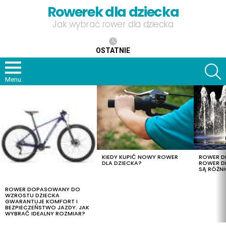
Rowerek dla dziecka
Jak wybrać rower dla dziecka
OSTATNIE
S
Menu
OSTATNIE
TREŚCI
KIEDY KUPIĆ NOWY ROWER
ROWER DL
DLA DZIECKA?
ROWER DL
SĄ RÓŻNI
ROWER DOPASOWANY DO
WZROSTU DZIECKA
GWARANTUJE KOMFORT I
BEZPIECZEŃSTWO JAZDY. JAK
WYBRAĆ IDEALNY ROZMIAR?