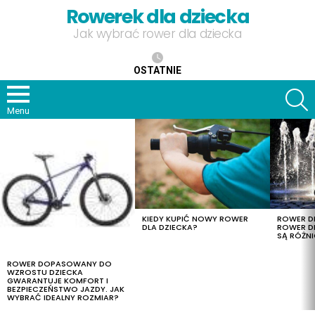
Rowerek dla dziecka
Jak wybrać rower dla dziecka
OSTATNIE
S
Menu
OSTATNIE
TREŚCI
KIEDY KUPIĆ NOWY ROWER
ROWER DL
DLA DZIECKA?
ROWER DL
SĄ RÓŻNI
ROWER DOPASOWANY DO
WZROSTU DZIECKA
GWARANTUJE KOMFORT I
BEZPIECZEŃSTWO JAZDY. JAK
WYBRAĆ IDEALNY ROZMIAR?