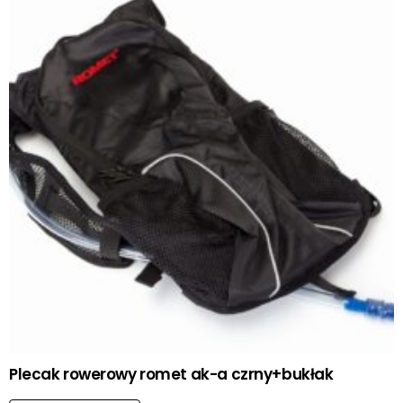
Plecak rowerowy romet ak-a czrny+bukłak