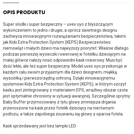
OPIS PRODUKTU
Super słodki i super bezpieczny – uvex oyo z błyszczącym
wykończeniem to jedno i drugie, a oprócz świetnego designu
zachwyca innowacyjnymi rozwiązaniami bezpieczeństwa, takimi
jak Kids Extra Protection System (KEPS).Bezpieczeństwo
niemowląt i małych dzieci ma najwyższy priorytet. Właśnie dlatego
podczas pierwszej wycieczki rowerowej w foteliku dziecięcym na
małej główce należy nosić odpowiedni kask rowerowy. Musi być
dość lekki, ale też super bezpieczny. Model uvex oyo przekonuje w
każdym calu swoim przyjaznym dla dzieci designem, miękką
wyściółką i pierwszorzędną ochroną. Dzięki innowacyjnemu
systemowi Kids Extra Protection System (KEPS), w którym szczyt
kasku jest zintegrowany z materiałem EPS, wrażliwy obszar czoła
jest optymalnie chroniony w sytuacji awaryjnej. Szczególnie sprytny:
Baby Buffer przymocowany z tyłu głowy zmniejsza drgania
przenoszone na kask przez fotelik dziecięcy na nierównym
podłożu, a także zapobiega zsuwaniu się głowy z oparcia fotela.
Kask sprzedawany jest bez lampki LED.