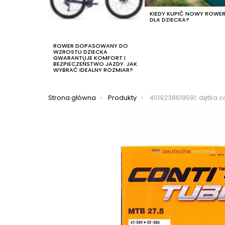
KIEDY KUPIĆ NOWY ROWE
DLA DZIECKA?
ROWER DOPASOWANY DO
WZROSTU DZIECKA
GWARANTUJE KOMFORT I
BEZPIECZEŃSTWO JAZDY. JAK
WYBRAĆ IDEALNY ROZMIAR?
Jesteś tutaj:
Strona główna
Produkty
4019238619591: dętka continental 27,5×1,75/