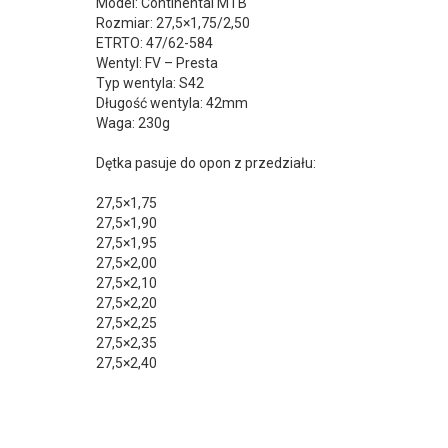
Model: Continental MTB
Rozmiar: 27,5×1,75/2,50
ETRTO: 47/62-584
Wentyl: FV – Presta
Typ wentyla: S42
Długość wentyla: 42mm
Waga: 230g
Dętka pasuje do opon z przedziału:
27,5×1,75
27,5×1,90
27,5×1,95
27,5×2,00
27,5×2,10
27,5×2,20
27,5×2,25
27,5×2,35
27,5×2,40