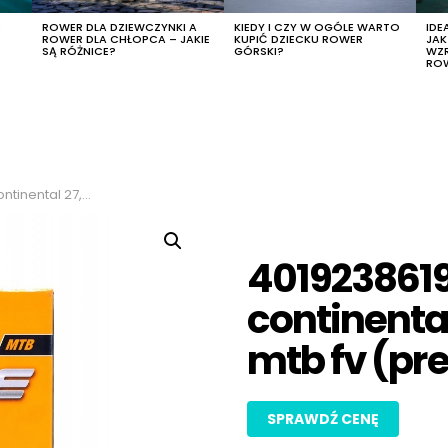
R
ROWER DLA DZIEWCZYNKI A
KIEDY I CZY W OGÓLE WARTO
IDE
ROWER DLA CHŁOPCA – JAKIE
KUPIĆ DZIECKU ROWER
JA
SĄ RÓŻNICE?
GÓRSKI?
WZ
RO
2,50 mtb fv (presta) s42
4019238619
continental
mtb fv (pr
SPRAWDŹ CENĘ