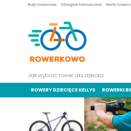
Buty rowerowe
Dźwignie hamulcowe
Nerki rower
Jak wybrać rower dla dziecka
ROWERY DZIECIĘCE KELLYS
ROWERKI B
OSTATNIE
TREŚCI