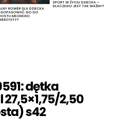
SPORT W ŻYCIU DZIECKA –
DLACZEGO JEST TAK WAŻNY?
ALNY ROWER DLA DZIECKA:
K DOPASOWAĆ GO DO
ROSTU MŁODEGO
WERZYSTY?
591: dętka
 27,5×1,75/2,50
esta) s42