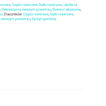
owerowe
,
Części rowerowe
,
Dętki rowerowe
,
Jazda na
e
,
Rekreacja na świeżym powietrzu
,
Rowery i akcesoria
,
wy
Znaczników:
Części rowerowe
,
Dętki rowerowe
,
a świeżym powietrzu
,
Sprzęt sportowy