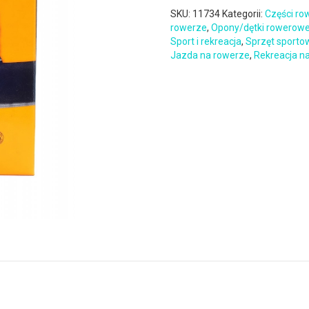
SKU:
11734
Kategorii:
Części r
rowerze
,
Opony/dętki rowerow
Sport i rekreacja
,
Sprzęt sporto
Jazda na rowerze
,
Rekreacja n