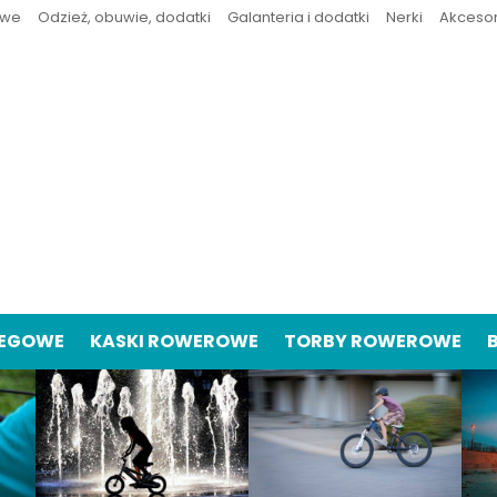
owe
Odzież, obuwie, dodatki
Galanteria i dodatki
Nerki
Akceso
IEGOWE
KASKI ROWEROWE
TORBY ROWEROWE