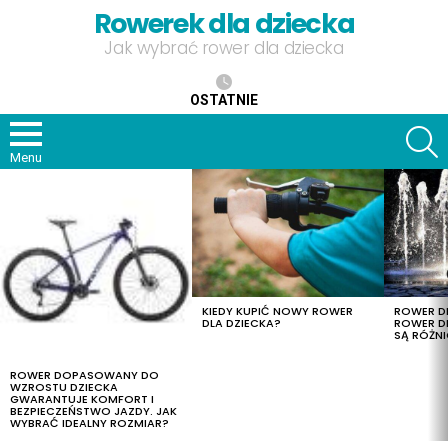
Rowerek dla dziecka
Jak wybrać rower dla dziecka
OSTATNIE
S
Menu
OSTATNIE
TREŚCI
KIEDY KUPIĆ NOWY ROWER
ROWER DL
DLA DZIECKA?
ROWER DL
SĄ RÓŻNI
ROWER DOPASOWANY DO
WZROSTU DZIECKA
GWARANTUJE KOMFORT I
BEZPIECZEŃSTWO JAZDY. JAK
WYBRAĆ IDEALNY ROZMIAR?