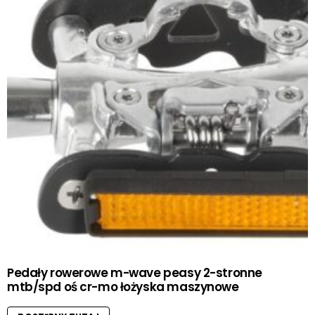
Pedały rowerowe m-wave peasy 2-stronne
mtb/spd oś cr-mo łożyska maszynowe