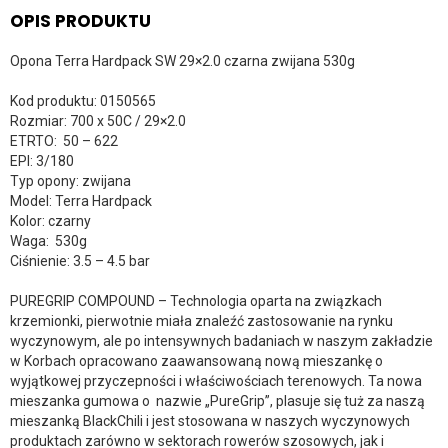
OPIS PRODUKTU
Opona Terra Hardpack SW 29×2.0 czarna zwijana 530g
Kod produktu: 0150565
Rozmiar: 700 x 50C / 29×2.0
ETRTO: 50 – 622
EPI: 3/180
Typ opony: zwijana
Model: Terra Hardpack
Kolor: czarny
Waga: 530g
Ciśnienie: 3.5 – 4.5 bar
PUREGRIP COMPOUND – Technologia oparta na związkach
krzemionki, pierwotnie miała znaleźć zastosowanie na rynku
wyczynowym, ale po intensywnych badaniach w naszym zakładzie
w Korbach opracowano zaawansowaną nową mieszankę o
wyjątkowej przyczepności i właściwościach terenowych. Ta nowa
mieszanka gumowa o nazwie „PureGrip”, plasuje się tuż za naszą
mieszanką BlackChili i jest stosowana w naszych wyczynowych
produktach zarówno w sektorach rowerów szosowych, jak i