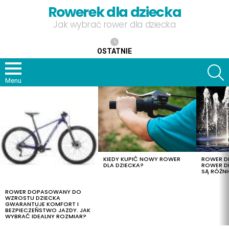
Rowerek dla dziecka
Jak wybrać rower dla dziecka
OSTATNIE
S
Menu
OSTATNIE
TREŚCI
KIEDY KUPIĆ NOWY ROWER
ROWER DL
DLA DZIECKA?
ROWER DL
SĄ RÓŻNI
ROWER DOPASOWANY DO
WZROSTU DZIECKA
GWARANTUJE KOMFORT I
BEZPIECZEŃSTWO JAZDY. JAK
WYBRAĆ IDEALNY ROZMIAR?