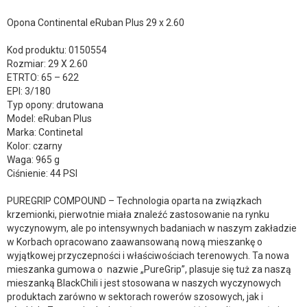
Opona Continental eRuban Plus 29 x 2.60
Kod produktu: 0150554
Rozmiar: 29 X 2.60
ETRTO: 65 – 622
EPI: 3/180
Typ opony: drutowana
Model: eRuban Plus
Marka: Continetal
Kolor: czarny
Waga: 965 g
Ciśnienie: 44 PSI
PUREGRIP COMPOUND – Technologia oparta na związkach
krzemionki, pierwotnie miała znaleźć zastosowanie na rynku
wyczynowym, ale po intensywnych badaniach w naszym zakładzie
w Korbach opracowano zaawansowaną nową mieszankę o
wyjątkowej przyczepności i właściwościach terenowych. Ta nowa
mieszanka gumowa o nazwie „PureGrip”, plasuje się tuż za naszą
mieszanką BlackChili i jest stosowana w naszych wyczynowych
produktach zarówno w sektorach rowerów szosowych, jak i