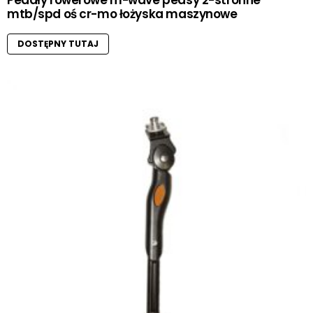
Pedały rowerowe m-wave peasy 2-stronne
mtb/spd oś cr-mo łożyska maszynowe
DOSTĘPNY TUTAJ