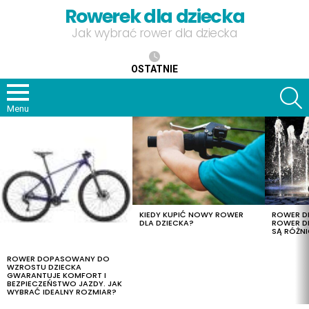
Rowerek dla dziecka
Jak wybrać rower dla dziecka
OSTATNIE
S
Menu
OSTATNIE
TREŚCI
KIEDY KUPIĆ NOWY ROWER
ROWER DL
DLA DZIECKA?
ROWER DL
SĄ RÓŻNI
ROWER DOPASOWANY DO
WZROSTU DZIECKA
GWARANTUJE KOMFORT I
BEZPIECZEŃSTWO JAZDY. JAK
WYBRAĆ IDEALNY ROZMIAR?