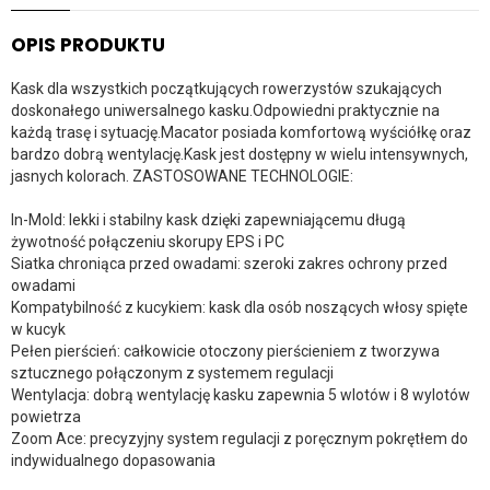
OPIS PRODUKTU
Kask dla wszystkich początkujących rowerzystów szukających
doskonałego uniwersalnego kasku.Odpowiedni praktycznie na
każdą trasę i sytuację.Macator posiada komfortową wyściółkę oraz
bardzo dobrą wentylację.Kask jest dostępny w wielu intensywnych,
jasnych kolorach. ZASTOSOWANE TECHNOLOGIE:
In-Mold: lekki i stabilny kask dzięki zapewniającemu długą
żywotność połączeniu skorupy EPS i PC
Siatka chroniąca przed owadami: szeroki zakres ochrony przed
owadami
Kompatybilność z kucykiem: kask dla osób noszących włosy spięte
w kucyk
Pełen pierścień: całkowicie otoczony pierścieniem z tworzywa
sztucznego połączonym z systemem regulacji
Wentylacja: dobrą wentylację kasku zapewnia 5 wlotów i 8 wylotów
powietrza
Zoom Ace: precyzyjny system regulacji z poręcznym pokrętłem do
indywidualnego dopasowania