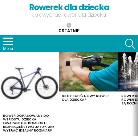
Rowerek dla dziecka
Jak wybrać rower dla dziecka
OSTATNIE
S
Menu
OSTATNIE
TREŚCI
KIEDY KUPIĆ NOWY ROWER
ROWER DL
DLA DZIECKA?
ROWER DL
SĄ RÓŻNI
ROWER DOPASOWANY DO
WZROSTU DZIECKA
GWARANTUJE KOMFORT I
BEZPIECZEŃSTWO JAZDY. JAK
WYBRAĆ IDEALNY ROZMIAR?