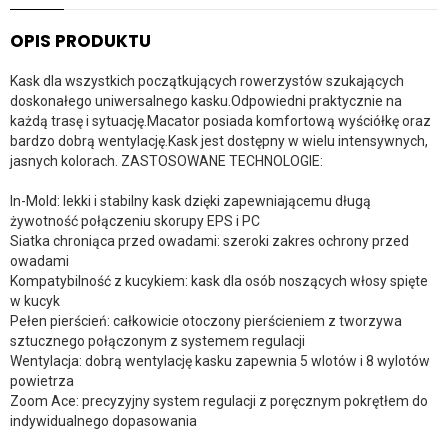
OPIS PRODUKTU
Kask dla wszystkich początkujących rowerzystów szukających
doskonałego uniwersalnego kasku.Odpowiedni praktycznie na
każdą trasę i sytuację.Macator posiada komfortową wyściółkę oraz
bardzo dobrą wentylację.Kask jest dostępny w wielu intensywnych,
jasnych kolorach. ZASTOSOWANE TECHNOLOGIE:
In-Mold: lekki i stabilny kask dzięki zapewniającemu długą
żywotność połączeniu skorupy EPS i PC
Siatka chroniąca przed owadami: szeroki zakres ochrony przed
owadami
Kompatybilność z kucykiem: kask dla osób noszących włosy spięte
w kucyk
Pełen pierścień: całkowicie otoczony pierścieniem z tworzywa
sztucznego połączonym z systemem regulacji
Wentylacja: dobrą wentylację kasku zapewnia 5 wlotów i 8 wylotów
powietrza
Zoom Ace: precyzyjny system regulacji z poręcznym pokrętłem do
indywidualnego dopasowania