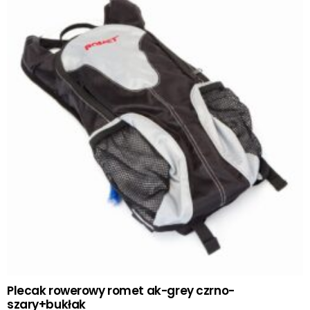
Plecak rowerowy romet ak-grey czrno-
szary+bukłak