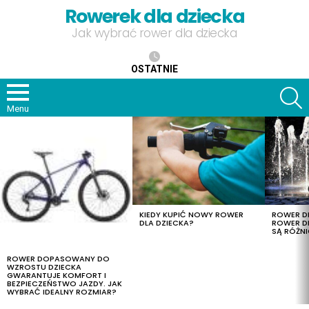
Rowerek dla dziecka
Jak wybrać rower dla dziecka
OSTATNIE
S
Menu
OSTATNIE
TREŚCI
KIEDY KUPIĆ NOWY ROWER
ROWER DL
DLA DZIECKA?
ROWER DL
SĄ RÓŻNI
ROWER DOPASOWANY DO
WZROSTU DZIECKA
GWARANTUJE KOMFORT I
BEZPIECZEŃSTWO JAZDY. JAK
WYBRAĆ IDEALNY ROZMIAR?