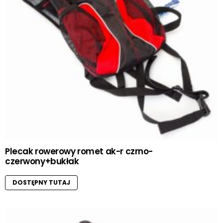
Plecak rowerowy romet ak-r czrno-
czerwony+bukłak
DOSTĘPNY TUTAJ