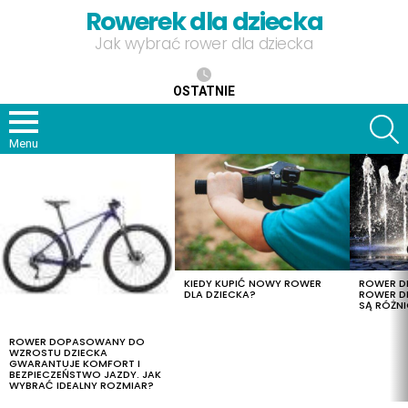
Rowerek dla dziecka
Jak wybrać rower dla dziecka
OSTATNIE
S
Menu
OSTATNIE
TREŚCI
KIEDY KUPIĆ NOWY ROWER
ROWER DL
DLA DZIECKA?
ROWER DL
SĄ RÓŻNI
ROWER DOPASOWANY DO
WZROSTU DZIECKA
GWARANTUJE KOMFORT I
BEZPIECZEŃSTWO JAZDY. JAK
WYBRAĆ IDEALNY ROZMIAR?