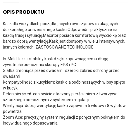
OPIS PRODUKTU
Kask dla wszystkich początkujących rowerzystów szukających
doskonałego uniwersalnego kasku.Odpowiedni praktycznie na
każdą trasę i sytuację.Macator posiada komfortową wyściółkę oraz
bardzo dobrą wentylację.Kask jest dostępny w wielu intensywnych,
jasnych kolorach. ZASTOSOWANE TECHNOLOGIE:
In-Mold: lekki i stabilny kask dzięki zapewniającemu długą
żywotność połączeniu skorupy EPS i PC
Siatka chroniąca przed owadami: szeroki zakres ochrony przed
owadami
Kompatybilność z kucykiem: kask dla osób noszących włosy spięte
w kucyk
Pełen pierścień: całkowicie otoczony pierścieniem z tworzywa
sztucznego połączonym z systemem regulacji
Wentylacja: dobrą wentylację kasku zapewnia 5 wlotów i 8 wylotów
powietrza
Zoom Ace: precyzyjny system regulacji z poręcznym pokrętłem do
indywidualnego dopasowania